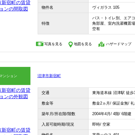
物件名
ヴィガラス 105
バス・トイレ別、エア
特徴
角部屋、室内洗濯機置
空有
写真を見る
地図を見る
ハザードマップ
沼津市新宿町
マンション
交通
東海道本線 沼津駅 徒歩
敷金等
敷金2ヵ月/ 保証金無/ 
築年月/所在階/階数
2004年4月/ 4階/ 6階建
入居可能時期/現況
即時/ 空家
物件名
芙蓉ハウス 401