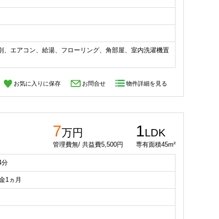
別、エアコン、給湯、フローリング、角部屋、室内洗濯機置
お気に入りに保存
お問合せ
物件詳細を見る
7
1
万円
LDK
管理費無/ 共益費5,500円
専有面積45m²
4分
礼金1ヵ月