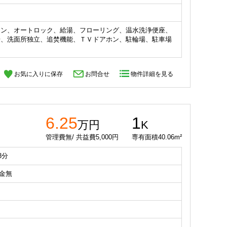
コン、オートロック、給湯、フローリング、温水洗浄便座、
場、洗面所独立、追焚機能、ＴＶドアホン、駐輪場、駐車場
お気に入りに保存
お問合せ
物件詳細を見る
6.25
1
万円
K
管理費無/ 共益費5,000円
専有面積40.06m²
3分
礼金無