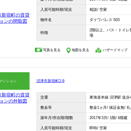
入居可能時期/現況
相談/ 空家
物件名
ダイワパレス 503
2階以上、バス・トイレ
特徴
場
写真を見る
地図を見る
ハザードマップ
沼津市新宿町2-9
マンション
交通
東海道本線 沼津駅 徒歩
敷金等
敷金1ヵ月/ 保証金無/ 
築年月/所在階/階数
2017年3月/ 1階/ 6階建
入居可能時期/現況
即時/ 空家