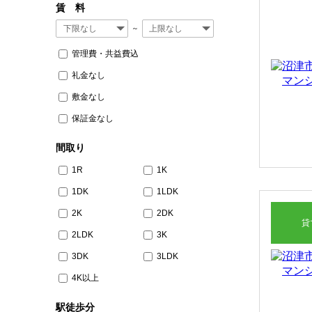
賃 料
収益物件
～
管理費・共益費込
その他、こだわり条件で探す
礼金なし
敷金なし
保証金なし
間取り
1R
1K
1DK
1LDK
2K
2DK
貸
2LDK
3K
3DK
3LDK
4K以上
駅徒歩分