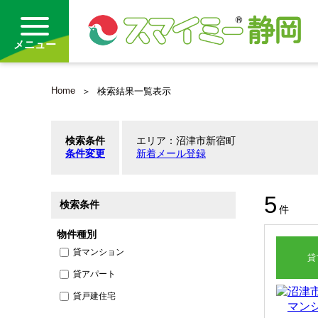
メニュー
Home
検索結果一覧表示
借りる
検索条件
エリア：沼津市新宿町
買う
条件変更
新着メール登録
お気に入り
5
検索条件
沿線から探す(借りる)
件
物件種別
沿線から探す(買う)
貸マンション
貸
貸アパート
通勤・通学時間から探す(借りる)
貸戸建住宅
通勤・通学時間から探す(買う)