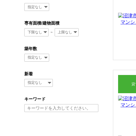
専有面積/建物面積
～
築年数
新着
貸
キーワード