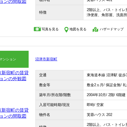
2階以上、バス・トイレ
特徴
浄便座、角部屋、洗面
写真を見る
地図を見る
ハザードマップ
沼津市新宿町
マンション
交通
東海道本線 沼津駅 徒歩
敷金等
敷金2ヵ月/ 保証金無/ 
築年月/所在階/階数
2004年10月/ 2階/ 6階建
入居可能時期/現況
即時/ 空家
物件名
芙蓉ハウス 202
2階以上、バス・トイレ