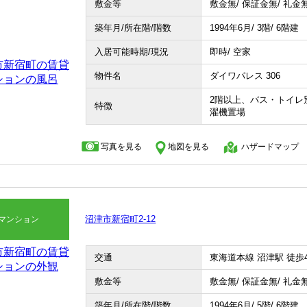
敷金等
敷金無/ 保証金無/ 礼金
築年月/所在階/階数
1994年6月/ 3階/ 6階建
入居可能時期/現況
即時/ 空家
物件名
ダイワパレス 306
2階以上、バス・トイレ
特徴
濯機置場
写真を見る
地図を見る
ハザードマップ
沼津市新宿町2-12
マンション
交通
東海道本線 沼津駅 徒歩
敷金等
敷金無/ 保証金無/ 礼金
築年月/所在階/階数
1994年6月/ 5階/ 6階建