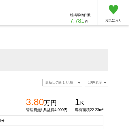
総掲載物件数
7,781
お気に入り
件
3.80
1
万円
K
管理費無/ 共益費4,000円
専有面積22.23m²
4分