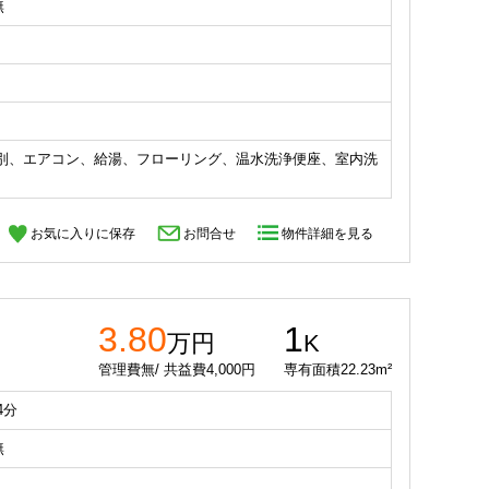
無
別、エアコン、給湯、フローリング、温水洗浄便座、室内洗
お気に入りに保存
お問合せ
物件詳細を見る
3.80
1
万円
K
管理費無/ 共益費4,000円
専有面積22.23m²
4分
無