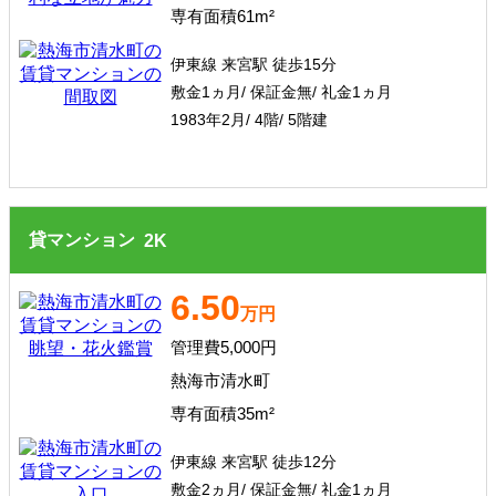
専有面積61m²
その他、こだわり条件で探す
伊東線 来宮駅 徒歩15分
敷金1ヵ月/ 保証金無/ 礼金1ヵ月
1983年2月/ 4階/ 5階建
貸マンション
2
K
6.50
万円
管理費5,000円
熱海市清水町
専有面積35m²
伊東線 来宮駅 徒歩12分
敷金2ヵ月/ 保証金無/ 礼金1ヵ月