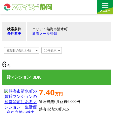
検索条件
エリア：熱海市清水町
借りる
条件変更
新着メール登録
買う
お気に入り
6
沿線から探す(借りる)
件
貸マンション
3
DK
沿線から探す(買う)
通勤・通学時間から探す(借りる)
7.40
万円
通勤・通学時間から探す(買う)
管理費無/ 共益費6,000円
熱海市清水町9-15
収益物件