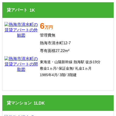
貸アパート
1
K
6
万円
管理費無
熱海市清水町12-7
専有面積27.22m²
東海道・山陽新幹線 熱海駅 徒歩19分
敷金1ヵ月/ 保証金無/ 礼金1ヵ月
1985年4月/ 3階/ 3階建
貸マンション
1
LDK