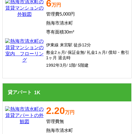
6
万円
管理費5,000円
熱海市清水町
専有面積30m²
伊東線 来宮駅 徒歩12分
敷金2ヵ月/ 保証金無/ 礼金1ヵ月/ 償却・敷引
1ヶ月 退去時
1992年3月/ 1階/ 5階建
貸アパート
1
K
2.20
万円
管理費無
熱海市清水町