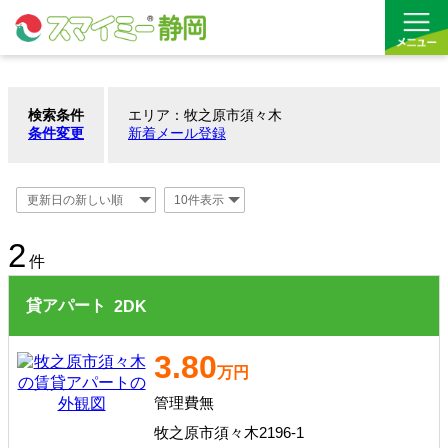
検索条件
エリア：牧之原市須々木
借りる
条件変更
新着メール登録
買う
お気に入り
2
沿線から探す(借りる)
件
貸アパート
2
DK
沿線から探す(買う)
通勤・通学時間から探す(借りる)
3.80
万円
通勤・通学時間から探す(買う)
管理費無
牧之原市須々木2196-1
収益物件