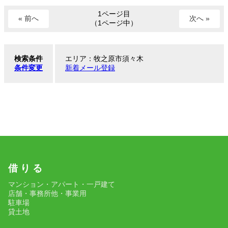
1ページ目
« 前へ
次へ »
（1ページ中）
検索条件
エリア：牧之原市須々木
条件変更
新着メール登録
借 り る
マンション・アパート・一戸建て
店舗・事務所他・事業用
駐車場
貸土地