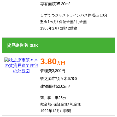
専有面積35.30m²
その他、こだわり条件で探す
しずてつジャストラインバス停 徒歩10分
敷金1ヵ月/ 保証金無/ 礼金無
1985年2月/ 2階/ 2階建
貸戸建住宅
3
DK
3.80
万円
管理費3,300円
牧之原市須々木678-9
建物面積52.02m²
菊川駅 車28分
敷金無/ 保証金無/ 礼金無
1992年12月/ 1階建