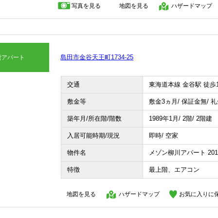
写真を見る
地図を見る
ハザードマップ
島田市金谷天王町1734-25
貸アパート
交通
東海道本線 金谷駅 徒歩1
敷金等
敷金3ヵ月/ 保証金無/ 
築年月/所在階/階数
1989年1月/ 2階/ 2階建
入居可能時期/現況
即時/ 空家
物件名
メゾン柳川アパート 201
特徴
最上階、エアコン
地図を見る
ハザードマップ
お気に入りに