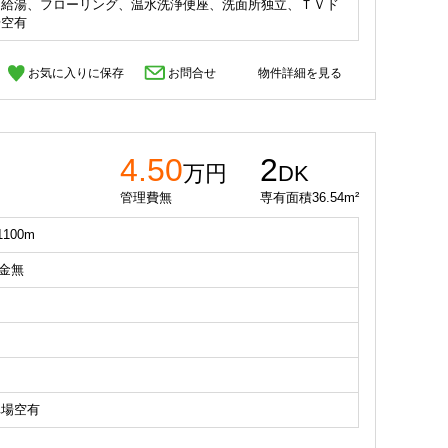
、給湯、フローリング、温水洗浄便座、洗面所独立、ＴＶド
場空有
お気に入りに保存
お問合せ
物件詳細を見る
4.50
2
万円
DK
管理費無
専有面積36.54m²
100m
礼金無
車場空有