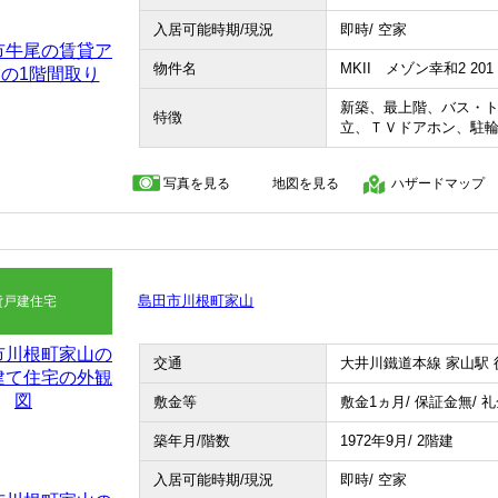
入居可能時期/現況
即時/ 空家
物件名
MKII メゾン幸和2 201
新築、最上階、バス・
特徴
立、ＴＶドアホン、駐
写真を見る
地図を見る
ハザードマップ
島田市川根町家山
貸戸建住宅
交通
大井川鐵道本線 家山駅 
敷金等
敷金1ヵ月/ 保証金無/ 
築年月/階数
1972年9月/ 2階建
入居可能時期/現況
即時/ 空家