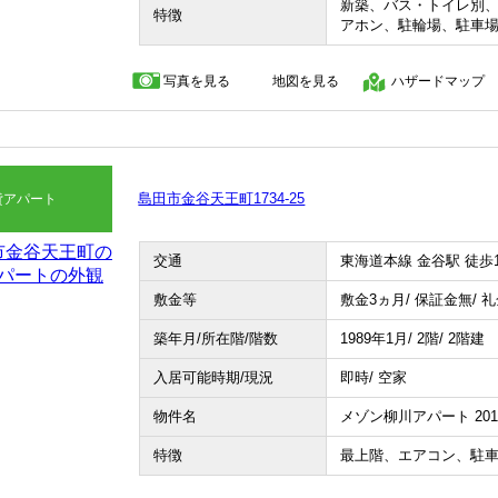
新築、バス・トイレ別
特徴
アホン、駐輪場、駐車
写真を見る
地図を見る
ハザードマップ
島田市金谷天王町1734-25
貸アパート
交通
東海道本線 金谷駅 徒歩1
敷金等
敷金3ヵ月/ 保証金無/ 
築年月/所在階/階数
1989年1月/ 2階/ 2階建
入居可能時期/現況
即時/ 空家
物件名
メゾン柳川アパート 201
特徴
最上階、エアコン、駐