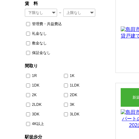
賃 料
収益物件
～
管理費・共益費込
その他、こだわり条件で探す
礼金なし
敷金なし
保証金なし
間取り
1R
1K
1DK
1LDK
2K
2DK
新
2LDK
3K
3DK
3LDK
4K以上
駅徒歩分