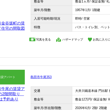
敷金等
敷金1ヵ月/ 保証金無/ 
築年月/階数
1957年1月/ 1階建
入居可能時期/現況
即時/ 空家
特徴
バス・トイレ別、ペッ
写真を見る
ハザードマップ
お気に入り
島田市牛尾353
築貸アパート
交通
大井川鐵道本線 門出駅 
敷金等
敷金12
万円
/ 保証金無/
築年月/所在階/階数
2026年6月/ 2階/ 2階建