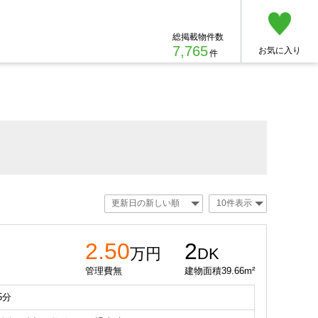
総掲載物件数
7,765
お気に入り
件
2.50
2
万円
DK
管理費無
建物面積39.66m²
5分