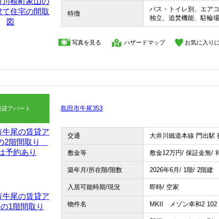
バス・トイレ別、エア
特徴
独立、追焚機能、駐輪
写真を見る
ハザードマップ
お気に入り
島田市牛尾353
築貸アパート
交通
大井川鐵道本線 門出駅 
敷金等
敷金12
万円
/ 保証金無/
築年月/所在階/階数
2026年6月/ 1階/ 2階建
入居可能時期/現況
即時/ 空家
物件名
MKII メゾン幸和2 102