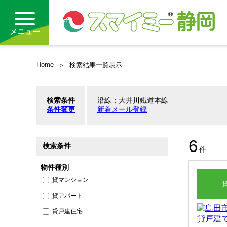
メニュー
Home
検索結果一覧表示
借りる
検索条件
沿線：大井川鐵道本線
買う
条件変更
新着メール登録
お気に入り
6
検索条件
沿線から探す(借りる)
件
物件種別
沿線から探す(買う)
貸マンション
貸アパート
通勤・通学時間から探す(借りる)
貸戸建住宅
通勤・通学時間から探す(買う)