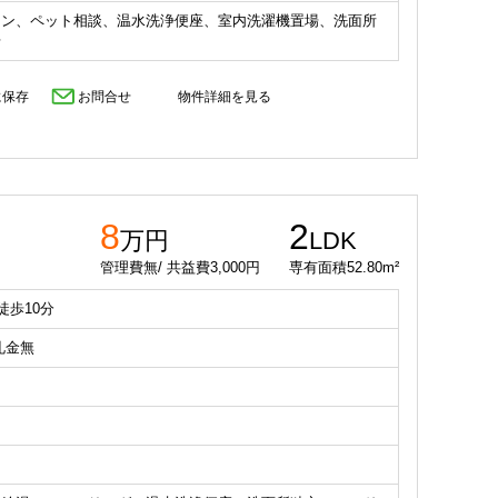
コン、ペット相談、温水洗浄便座、室内洗濯機置場、洗面所
場
に保存
お問合せ
物件詳細を見る
8
2
万円
LDK
管理費無/ 共益費3,000円
専有面積52.80m²
徒歩10分
 礼金無