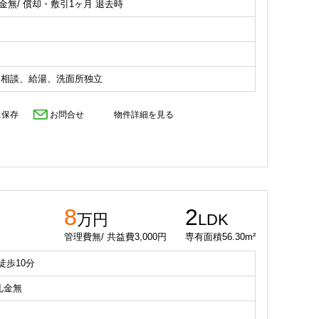
礼金無/ 償却・敷引1ヶ月 退去時
ト相談、給湯、洗面所独立
に保存
お問合せ
物件詳細を見る
8
2
万円
LDK
管理費無/ 共益費3,000円
専有面積56.30m²
徒歩10分
 礼金無