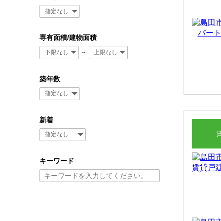
専有面積/建物面積
～
築年数
新着
キーワード