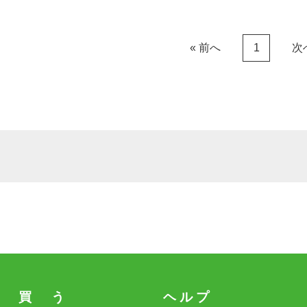
« 前へ
次
1
買 う
ヘ ル プ