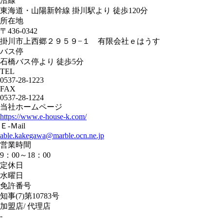
沿線
東海道・山陽新幹線 掛川駅より 徒歩120分
所在地
〒436-0342
掛川市上西郷２９５９−１ 有限会社ｅはうす
バス停
石橋バス停より 徒歩5分
TEL
0537-28-1223
FAX
0537-28-1224
当社ホームページ
https://www.e-house-k.com/
Ｅ-Ｍail
able.kakegawa@marble.ocn.ne.jp
営業時間
9：00～18：00
定休日
水曜日
免許番号
知事(7)第10783号
加盟店/ 代理店
-