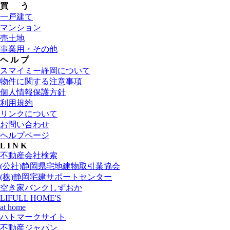
買 う
一戸建て
マンション
売土地
事業用・その他
ヘ ル プ
スマイミー静岡について
物件に関する注意事項
個人情報保護方針
利用規約
リンクについて
お問い合わせ
ヘルプページ
L I N K
不動産会社検索
(公社)静岡県宅地建物取引業協会
(株)静岡宅建サポートセンター
空き家バンクしずおか
LIFULL HOME'S
at home
ハトマークサイト
不動産ジャパン