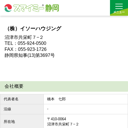
（株）イソーハウジング
借りる
沼津市共栄町７−２
TEL：055-924-0500
買う
FAX：055-923-1726
静岡県知事(13)第3697号
お気に入り
沿線から探す(借りる)
会社概要
沿線から探す(買う)
代表者名
橋本 七郎
通勤・通学時間から探す(借りる)
-
沿線
通勤・通学時間から探す(買う)
〒410-0064
所在地
沼津市共栄町７−２
収益物件