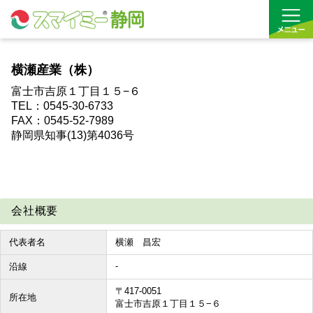
横瀬産業（株）
借りる
富士市吉原１丁目１５−６
TEL：0545-30-6733
買う
FAX：0545-52-7989
静岡県知事(13)第4036号
お気に入り
沿線から探す(借りる)
会社概要
沿線から探す(買う)
代表者名
横瀬 昌宏
通勤・通学時間から探す(借りる)
-
沿線
通勤・通学時間から探す(買う)
〒417-0051
所在地
富士市吉原１丁目１５−６
収益物件