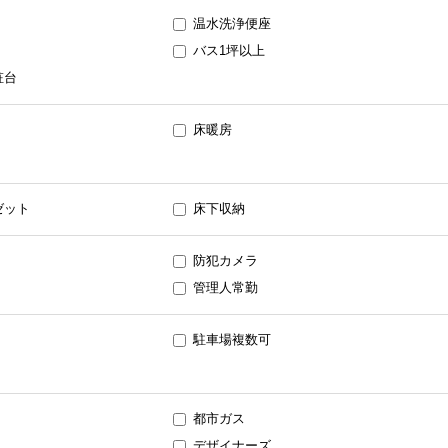
温水洗浄便座
バス1坪以上
粧台
床暖房
ゼット
床下収納
防犯カメラ
管理人常勤
駐車場複数可
都市ガス
デザイナーズ