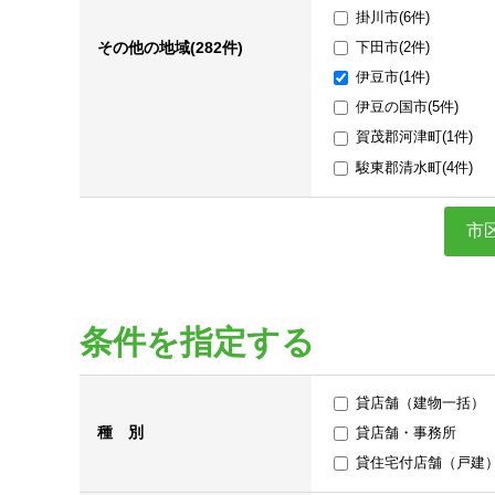
掛川市(6件)
収益物件
その他の地域(282件)
下田市(2件)
伊豆市(1件)
その他、こだわり条件で探す
伊豆の国市(5件)
賀茂郡河津町(1件)
駿東郡清水町(4件)
市
条件を指定する
貸店舗（建物一括）
種 別
貸店舗・事務所
貸住宅付店舗（戸建