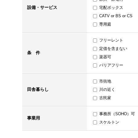
設備・サービス
宅配ボックス
CATV or BS or CS
専用庭
フリーレント
定借を含まない
条 件
楽器可
バリアフリー
市街地
田舎暮らし
川の近く
古民家
事務所（SOHO）可
事業用
スケルトン