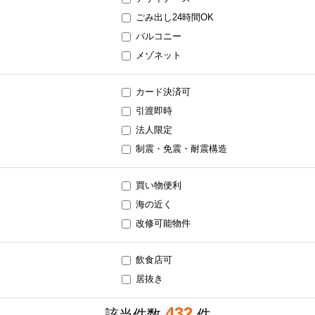
ごみ出し24時間OK
バルコニー
メゾネット
カード決済可
引渡即時
法人限定
制震・免震・耐震構造
買い物便利
海の近く
改修可能物件
飲食店可
居抜き
432
該当件数
件