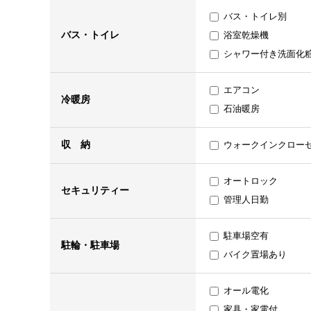
バス・トイレ別
バス・トイレ
浴室乾燥機
シャワー付き洗面化
エアコン
冷暖房
石油暖房
収 納
ウォークインクロー
オートロック
セキュリティー
管理人日勤
駐車場空有
駐輪・駐車場
バイク置場あり
オール電化
家具・家電付