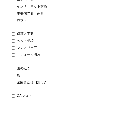
インターネット対応
主要採光面 南側
ロフト
保証人不要
ペット相談
マンスリー可
リフォーム済み
山の近く
島
菜園または田畑付き
OAフロア