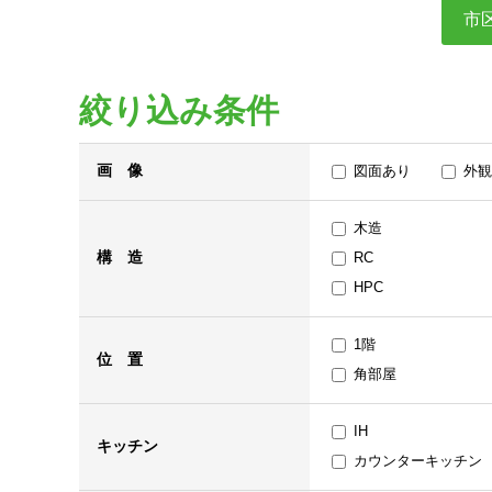
市
絞り込み条件
画 像
図面あり
外観
木造
構 造
RC
HPC
1階
位 置
角部屋
IH
キッチン
カウンターキッチン