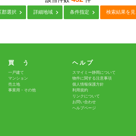
区郡選択
詳細地域
条件指定
検索結果を見
買 う
ヘ ル プ
一戸建て
スマイミー静岡について
マンション
物件に関する注意事項
売土地
個人情報保護方針
事業用・その他
利用規約
リンクについて
お問い合わせ
ヘルプページ