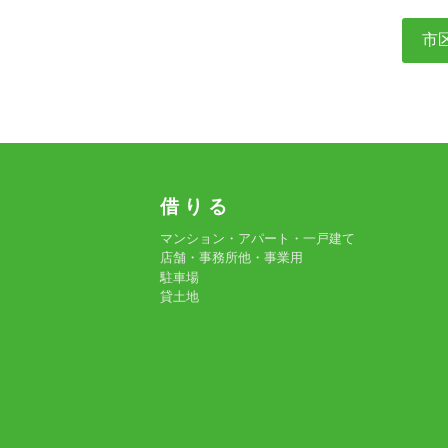
市
借 り る
マンション・アパート・一戸建て
店舗・事務所他・事業用
駐車場
貸土地