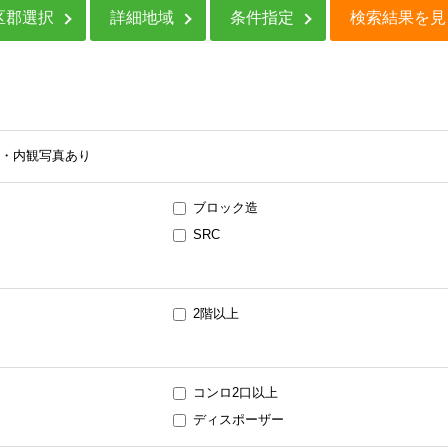
区郡選択
詳細地域
条件指定
検索結果を見
・内観写真あり
ブロック造
SRC
2階以上
コンロ2口以上
ディスポーザー