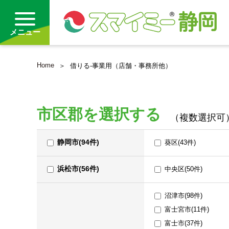
メニュー
Home
借りる-事業用（店舗・事務所他）
借りる
買う
市区郡を選択する
（複数選択可
お気に入り
静岡市(94件)
葵区(43件)
沿線から探す(借りる)
浜松市(56件)
中央区(50件)
沿線から探す(買う)
沼津市(98件)
通勤・通学時間から探す(借りる)
富士宮市(11件)
通勤・通学時間から探す(買う)
富士市(37件)