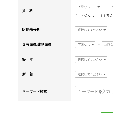
～
賃 料
礼金なし
敷金
駅徒歩分数
専有面積/建物面積
～
築 年
新 着
キーワード検索