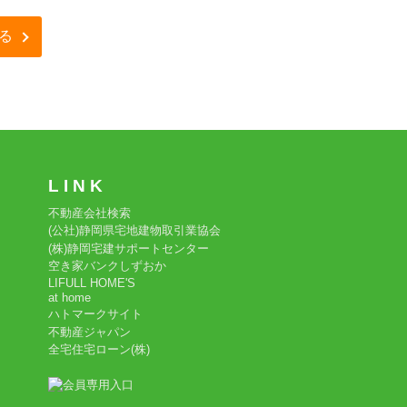
る
L I N K
不動産会社検索
(公社)静岡県宅地建物取引業協会
(株)静岡宅建サポートセンター
空き家バンクしずおか
LIFULL HOME'S
at home
ハトマークサイト
不動産ジャパン
全宅住宅ローン(株)