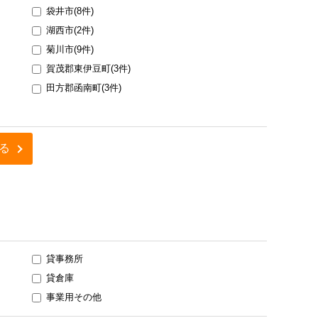
袋井市(8件)
湖西市(2件)
菊川市(9件)
賀茂郡東伊豆町(3件)
田方郡函南町(3件)
る
貸事務所
貸倉庫
事業用その他