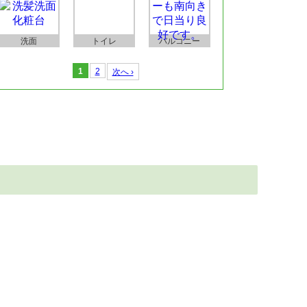
洗面
トイレ
バルコニー
1
2
次へ ›