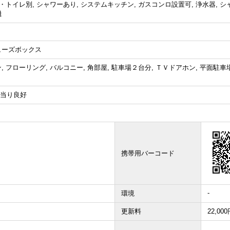
ス・トイレ別, シャワーあり, システムキッチン, ガスコンロ設置可, 浄水器, シ
機
シューズボックス
, フローリング, バルコニー, 角部屋, 駐車場２台分, ＴＶドアホン, 平面駐車
当り良好
携帯用バーコード
-
環境
更新料
22,00