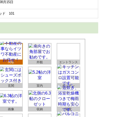
08月15日
ッド 101
間取
外観
エントランス
玄関
室内
キッチン
画像
収納
浴室