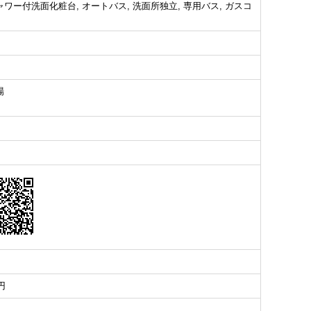
ャワー付洗面化粧台, オートバス, 洗面所独立, 専用バス, ガスコ
場
0円