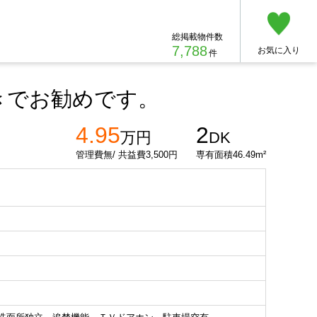
総掲載物件数
7,788
お気に入り
件
きでお勧めです。
4.95
2
万円
DK
管理費無/ 共益費3,500円
専有面積46.49m²