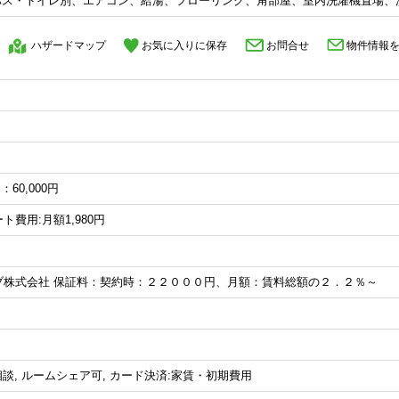
バス・トイレ別、エアコン、給湯、フローリング、角部屋、室内洗濯機置場、
ハザードマップ
お気に入りに保存
お問合せ
物件情報
60,000円
ート費用:月額1,980円
ブ株式会社 保証料：契約時：２２０００円、月額：賃料総額の２．２％～
相談, ルームシェア可, カード決済:家賃・初期費用