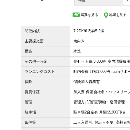
特徴
収益物件
写真を見る
地図を見る
その他、こだわり条件で探す
間取内訳
7.2DK/6.3洋/5.2洋
主要採光面
南向き
構造
木造
その他一時金
鍵セット費:3,300円 室内清掃費用：
ランニングコスト
町内会費:月額1,000円 ruumサポ
保険
保険加入義務有
賃貸保証
加入要 保証会社名：ハウスリー
管理
管理方式(管理形態)：巡回管理
駐車場
駐車場2台空有 月額:2,200円/台
条件等
二人入居可, 保証人不要, 高齢者