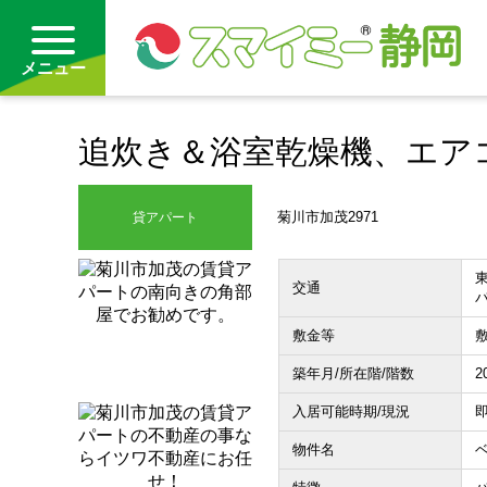
メニュー
追炊き＆浴室乾燥機、エア
借りる
買う
菊川市加茂2971
貸アパート
お気に入り
東
交通
バ
沿線から探す(借りる)
敷金等
敷
沿線から探す(買う)
築年月/所在階/階数
2
入居可能時期/現況
通勤・通学時間から探す(借りる)
物件名
ベ
通勤・通学時間から探す(買う)