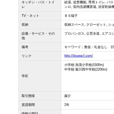
キッチン・バス・トイ
給湯, 追焚機能, 専用トイレ, バ
レ
ンロ, 室内洗濯機置場, 浴室乾燥
TV・ネット
ＢＳ端子
収納
収納スペース, クローゼット, 
設備・サービス・その
プロパンガス, 公営水道, エアコン
他
備考
キーワード：敷金・礼金なし 日
http://itsuwa-f.com/
リンク
小学校:加茂小学校(1500m)
中学校:菊川西中学校(2200m)
学区
取引態様
媒介
賃貸期間
2年
情報公開日