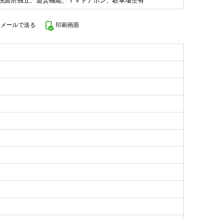
洗面所独立、追焚機能、ＴＶドアホン、駐車場空有
をメールで送る
印刷画面