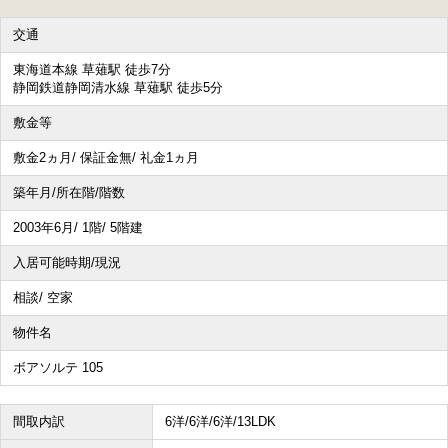
交通
その他、こだわり条件で探す
東海道本線 草薙駅 徒歩7分
静岡鉄道静岡清水線 草薙駅 徒歩5分
敷金等
敷金2ヵ月/ 保証金無/ 礼金1ヵ月
築年月/所在階/階数
2003年6月/ 1階/ 5階建
入居可能時期/現況
相談/ 空家
物件名
ボアソルテ 105
間取内訳
6洋/6洋/6洋/13LDK