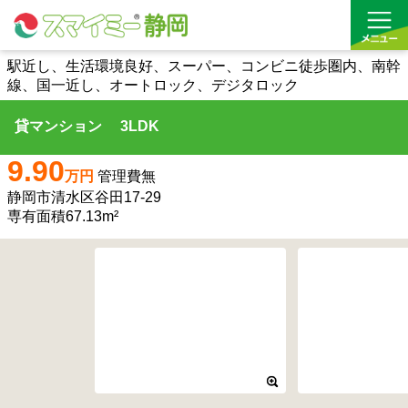
駅近し、生活環境良好、スーパー、コンビニ徒歩圏内、南幹
線、国一近し、オートロック、デジタロック
借りる
貸マンション 3LDK
買う
9.90
万円
管理費無
お気に入り
静岡市清水区谷田17-29
専有面積67.13m²
沿線から探す(借りる)
沿線から探す(買う)
通勤・通学時間から探す(借りる)
通勤・通学時間から探す(買う)
収益物件