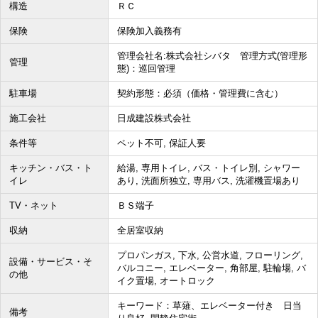
構造
ＲＣ
保険
保険加入義務有
管理会社名:株式会社シバタ 管理方式(管理形
管理
態)：巡回管理
駐車場
契約形態：必須（価格・管理費に含む）
施工会社
日成建設株式会社
条件等
ペット不可, 保証人要
キッチン・バス・ト
給湯, 専用トイレ, バス・トイレ別, シャワー
イレ
あり, 洗面所独立, 専用バス, 洗濯機置場あり
TV・ネット
ＢＳ端子
収納
全居室収納
プロパンガス, 下水, 公営水道, フローリング,
設備・サービス・そ
バルコニー, エレベーター, 角部屋, 駐輪場, バ
の他
イク置場, オートロック
キーワード：草薙、エレベーター付き 日当
備考