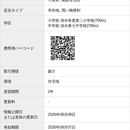
り良好, 閑静住宅街
定住タイプ
市街地, 買い物便利
小学校:清水有度第二小学校(700m)
学区
中学校:清水第七中学校(700m)
携帯用バーコード
取引態様
媒介
環境
住宅地
賃貸期間
2年
-
更新料
情報公開日
2026年08月08日
または直前の更新日
有効期限
2026年09月07日