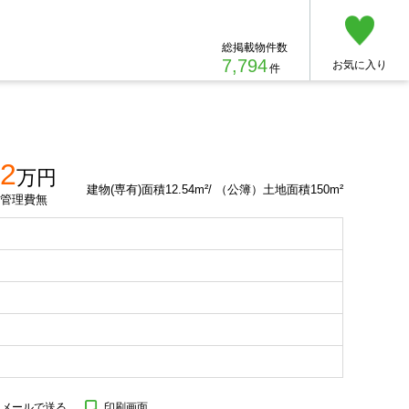
総掲載物件数
7,794
お気に入り
件
2
万円
建物(専有)面積12.54m²/ （公簿）土地面積150m²
管理費無
をメールで送る
印刷画面