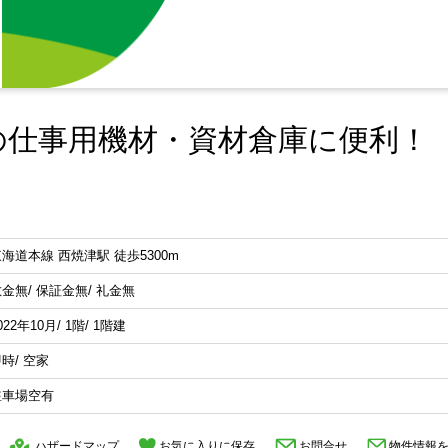
の仕事用機材・資材倉庫に便利！
海道本線 西焼津駅 徒歩5300m
金無/ 保証金無/ 礼金無
022年10月/ 1階/ 1階建
時/ 空家
駐車場空有
ハザードマップ
お気に入りに保存
お問合せ
物件情報