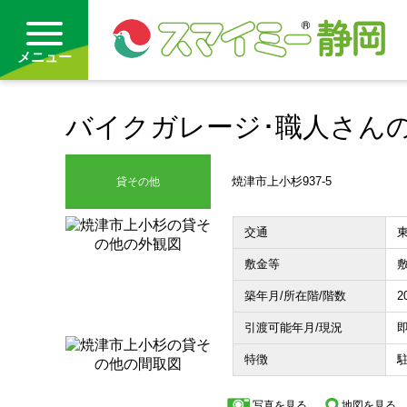
メニュー
バイクガレージ･職人さん
借りる
買う
焼津市上小杉937-5
貸その他
お気に入り
交通
東
敷金等
敷
沿線から探す(借りる)
築年月/所在階/階数
2
沿線から探す(買う)
引渡可能年月/現況
即
通勤・通学時間から探す(借りる)
特徴
通勤・通学時間から探す(買う)
写真を見る
地図を見る