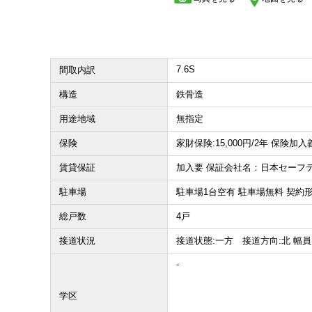
収益物件
その他、こだわり条件で探す
7.6S
間取内訳
構造
鉄骨造
用途地域
無指定
保険
家財保険:15,000円/2年 保険加
賃貸保証
加入要 保証会社名：日本セーフ
駐車場
駐車場1台空有 駐車場無料 契
総戸数
4戸
接道状況
接道状態:一方 接道方向:北 幅員:4.
-
学区