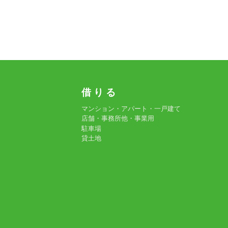
借 り る
マンション・アパート・一戸建て
店舗・事務所他・事業用
駐車場
貸土地