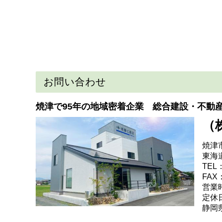
お問い合わせ
焼津で95年の地域密着企業 総合建設・不動
（
焼津
東海
TEL：
FAX：
営業時
定休
静岡県