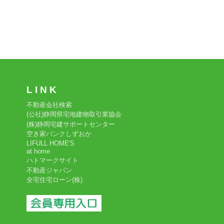
L I N K
不動産会社検索
(公社)静岡県宅地建物取引業協会
(株)静岡宅建サポートセンター
空き家バンクしずおか
LIFULL HOME'S
at home
ハトマークサイト
不動産ジャパン
全宅住宅ローン(株)