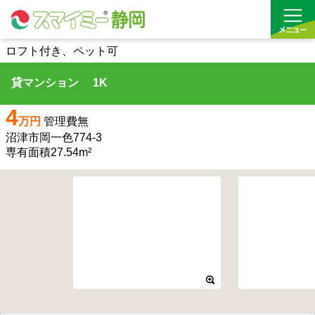
ロフト付き、ペット可
貸マンション 1K
借りる
4
買う
万円
管理費無
沼津市岡一色774-3
お気に入り
専有面積27.54m²
沿線から探す(借りる)
沿線から探す(買う)
通勤・通学時間から探す(借りる)
通勤・通学時間から探す(買う)
収益物件