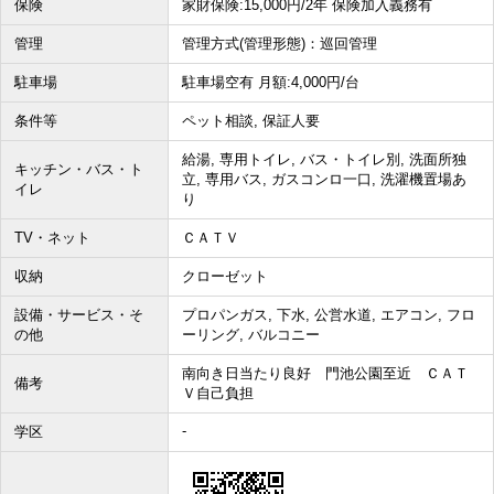
保険
家財保険:15,000円/2年 保険加入義務有
管理
管理方式(管理形態)：巡回管理
駐車場
駐車場空有 月額:4,000円/台
条件等
ペット相談, 保証人要
給湯, 専用トイレ, バス・トイレ別, 洗面所独
キッチン・バス・ト
立, 専用バス, ガスコンロ一口, 洗濯機置場あ
イレ
り
TV・ネット
ＣＡＴＶ
収納
クローゼット
設備・サービス・そ
プロパンガス, 下水, 公営水道, エアコン, フロ
の他
ーリング, バルコニー
南向き日当たり良好 門池公園至近 ＣＡＴ
備考
Ｖ自己負担
-
学区