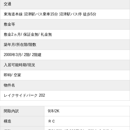
交通
その他、こだわり条件で探す
東海道本線 沼津駅バス乗車15分 沼津駅バス停 徒歩5分
敷金等
敷金2ヵ月/ 保証金無/ 礼金無
築年月/所在階/階数
2000年3月/ 2階/ 2階建
入居可能時期/現況
即時/ 空家
物件名
レイクサイドパーク 202
間取内訳
9洋/2K
構造
ＲＣ