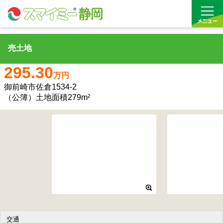
売土地
借りる
295.30
万円
買う
御前崎市佐倉1534-2
（公簿）土地面積279m²
お気に入り
沿線から探す(借りる)
沿線から探す(買う)
通勤・通学時間から探す(借りる)
通勤・通学時間から探す(買う)
交通
収益物件