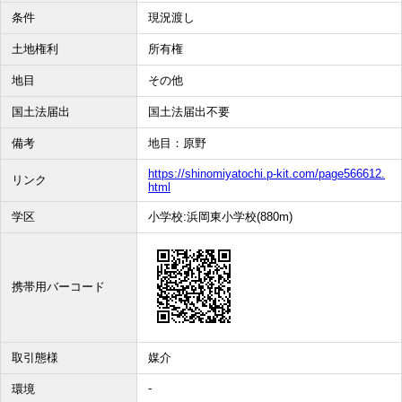
条件
現況渡し
土地権利
所有権
地目
その他
国土法届出
国土法届出不要
備考
地目：原野
https://shinomiyatochi.p-kit.com/page566612.
リンク
html
学区
小学校:浜岡東小学校(880m)
携帯用バーコード
取引態様
媒介
-
環境