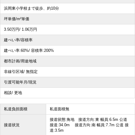
浜岡東小学校まで徒歩、約10分
その他、こだわり条件で探す
坪単価/m²単価
3.50
万円
/ 1.06
万円
建ぺい率/容積率
建ぺい率:
60%/
容積率:
200%
都市計画/用途地域
非線引区域/ 無指定
引渡可能年月/現況
相談/ 更地
私道負担面積
私道面積無
接道状態:角地 接道方向:東 幅員:6.5m 公道
接道状況
接道:34.0m 接道方向:南 幅員:7.7m 公道 接
道:3.5m