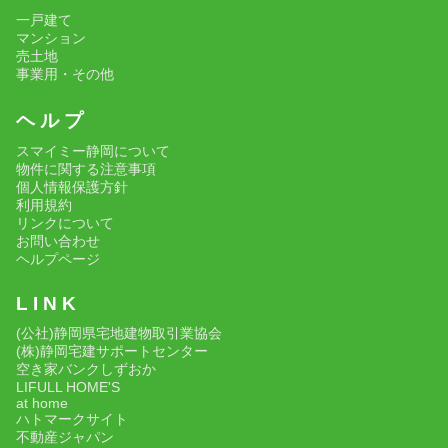
一戸建て
マンション
売土地
事業用・その他
ヘ ル プ
スマイミー静岡について
物件に関する注意事項
個人情報保護方針
利用規約
リンクについて
お問い合わせ
ヘルプページ
L I N K
(公社)静岡県宅地建物取引業協会
(株)静岡宅建サポートセンター
空き家バンクしずおか
LIFULL HOME'S
at home
ハトマークサイト
不動産ジャパン