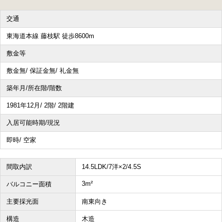
交通
その他、こだわり条件で探す
東海道本線 藤枝駅 徒歩8600m
敷金等
敷金無/ 保証金無/ 礼金無
築年月/所在階/階数
1981年12月/ 2階/ 2階建
入居可能時期/現況
即時/ 空家
間取内訳
14.5LDK/7洋×2/4.5S
3m²
バルコニー面積
主要採光面
南東向き
構造
木造