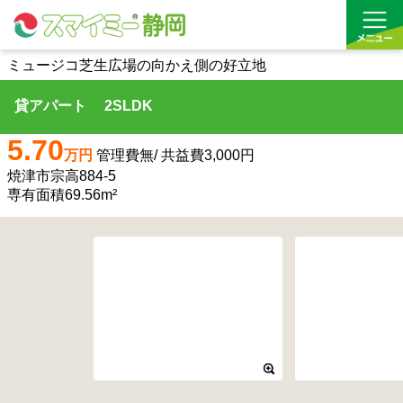
ミュージコ芝生広場の向かえ側の好立地
貸アパート 2SLDK
借りる
5.70
買う
万円
管理費無/ 共益費3,000円
焼津市宗高884-5
お気に入り
専有面積69.56m²
沿線から探す(借りる)
沿線から探す(買う)
通勤・通学時間から探す(借りる)
通勤・通学時間から探す(買う)
収益物件