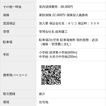
その他一時金
室内清掃費用：68,000円
保険
家財保険:22,000円/ 保険加入義務有
賃貸保証
加入要 保証会社名：オリコ 保証料：５０％
管理
管理会社名:総和建工
駐車場2台空有 駐車場無料 契約形態：必須
駐車場
（価格・管理費に含む）
小学校:焼津東小学校(600m)
学区
中学校:大井川中学校(200m)
携帯用バーコード
取引態様
媒介
環境
住宅地