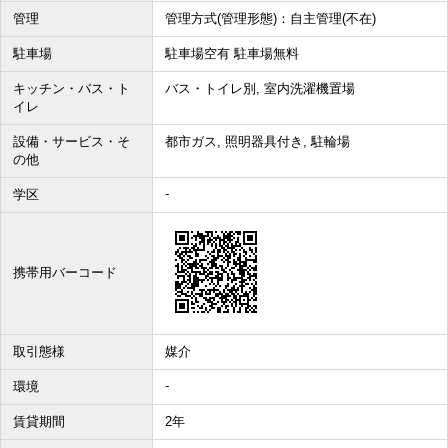
管理
管理方式(管理形態)：自主管理(不在)
駐車場
駐車場空有 駐車場無料
キッチン・バス・ト
バス・トイレ別, 室内洗濯機置場
イレ
設備・サービス・そ
都市ガス, 照明器具付き, 駐輪場
の他
-
学区
携帯用バーコード
取引態様
媒介
-
環境
賃貸期間
2年