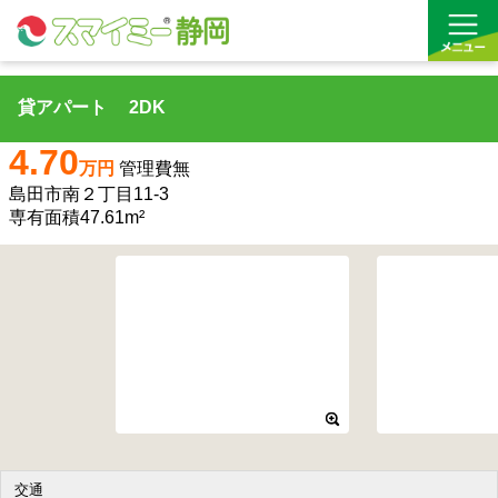
貸アパート 2DK
借りる
4.70
万円
管理費無
買う
島田市南２丁目11-3
専有面積47.61m²
お気に入り
沿線から探す(借りる)
沿線から探す(買う)
通勤・通学時間から探す(借りる)
通勤・通学時間から探す(買う)
交通
収益物件