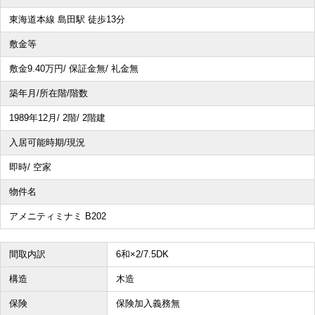
東海道本線 島田駅 徒歩13分
その他、こだわり条件で探す
敷金等
敷金9.40
万円
/ 保証金無/ 礼金無
築年月/所在階/階数
1989年12月/ 2階/ 2階建
入居可能時期/現況
即時/ 空家
物件名
アメニティミナミ B202
間取内訳
6和×2/7.5DK
構造
木造
保険
保険加入義務無