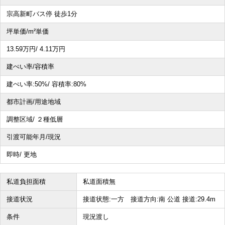
宗高新町バス停 徒歩1分
その他、こだわり条件で探す
坪単価/m²単価
13.59
万円
/ 4.11
万円
建ぺい率/容積率
建ぺい率:
50%/
容積率:
80%
都市計画/用途地域
調整区域/ ２種低層
引渡可能年月/現況
即時/ 更地
私道負担面積
私道面積無
接道状況
接道状態:一方 接道方向:南 公道 接道:29.4m
条件
現況渡し