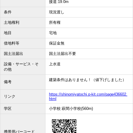
接道:19.0m
条件
現況渡し
土地権利
所有権
地目
宅地
借地料等
保証金無
国土法届出
国土法届出不要
設備・サービス・そ
上水道
の他
建築条件はありません！（値下げしました）
備考
https://shinomiyatochi.p-kit.com/page436602.
リンク
html
学区
小学校:萩間小学校(560m)
携帯用バーコード