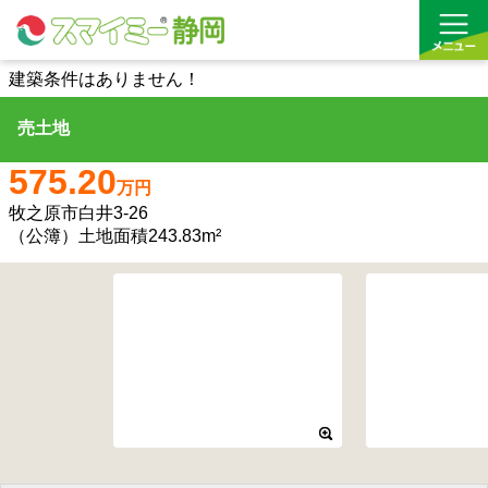
建築条件はありません！
売土地
借りる
575.20
買う
万円
牧之原市白井3-26
お気に入り
（公簿）土地面積243.83m²
沿線から探す(借りる)
沿線から探す(買う)
通勤・通学時間から探す(借りる)
通勤・通学時間から探す(買う)
収益物件