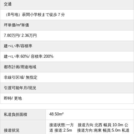
交通
その他、こだわり条件で探す
（B号地）萩間小学校まで徒歩７分
坪単価/m²単価
7.80
万円
/ 2.36
万円
建ぺい率/容積率
建ぺい率:
60%/
容積率:
200%
都市計画/用途地域
非線引区域/ 無指定
引渡可能年月/現況
即時/ 更地
48.50m²
私道負担面積
接道状態:一方 接道方向:北西 幅員:10.0m 公
接道状況
道 接道:2.5m 接道方向:南東 幅員:5.0m 私道