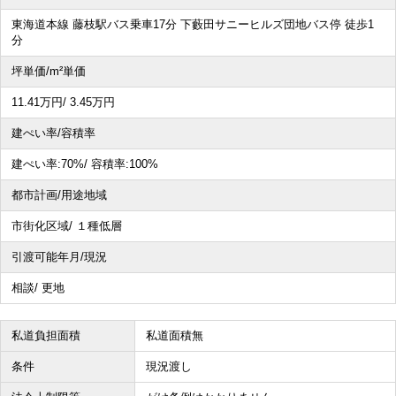
東海道本線 藤枝駅バス乗車17分 下藪田サニーヒルズ団地バス停 徒歩1
分
その他、こだわり条件で探す
坪単価/m²単価
11.41
万円
/ 3.45
万円
建ぺい率/容積率
建ぺい率:
70%/
容積率:
100%
都市計画/用途地域
市街化区域/ １種低層
引渡可能年月/現況
相談/ 更地
私道負担面積
私道面積無
条件
現況渡し