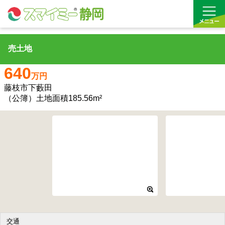
売土地
借りる
640
万円
買う
藤枝市下藪田
（公簿）土地面積185.56m²
お気に入り
沿線から探す(借りる)
沿線から探す(買う)
通勤・通学時間から探す(借りる)
通勤・通学時間から探す(買う)
交通
収益物件