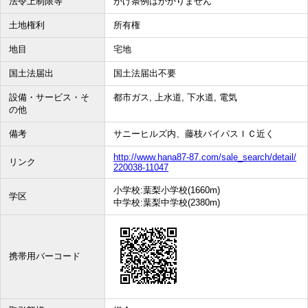
法令上制限等
がけ条例はかかりません
土地権利
所有権
地目
宅地
国土法届出
国土法届出不要
設備・サービス・そ
都市ガス, 上水道, 下水道, 電気
の他
備考
サニーヒルズ内、藤枝バイパスＩＣ近く
http://www.hana87-87.com/sale_search/detail/
リンク
220038-11047
小学校:葉梨小学校(1660m)
学区
中学校:葉梨中学校(2380m)
携帯用バーコード