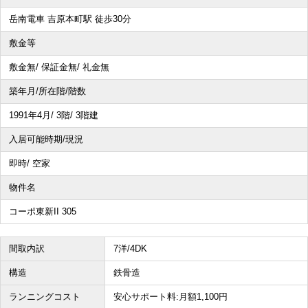
岳南電車 吉原本町駅 徒歩30分
その他、こだわり条件で探す
敷金等
敷金無/ 保証金無/ 礼金無
築年月/所在階/階数
1991年4月/ 3階/ 3階建
入居可能時期/現況
即時/ 空家
物件名
コーポ東新II 305
間取内訳
7洋/4DK
構造
鉄骨造
ランニングコスト
安心サポート料:月額1,100円