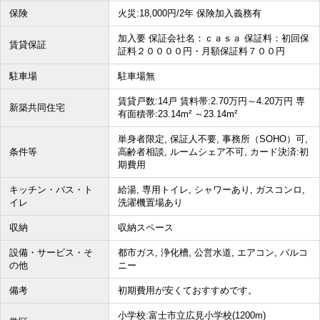
保険
火災:18,000円/2年 保険加入義務有
加入要 保証会社名：ｃａｓａ 保証料：初回保
賃貸保証
証料２００００円・月額保証料７００円
駐車場
駐車場無
賃貸戸数:14戸 賃料帯:2.70万円～4.20万円 専
新築共同住宅
有面積帯:23.14m² ～23.14m²
単身者限定, 保証人不要, 事務所（SOHO）可,
条件等
高齢者相談, ルームシェア不可, カード決済:初
期費用
キッチン・バス・ト
給湯, 専用トイレ, シャワーあり, ガスコンロ,
イレ
洗濯機置場あり
収納
収納スペース
設備・サービス・そ
都市ガス, 浄化槽, 公営水道, エアコン, バルコ
の他
ニー
備考
初期費用が安くておすすめです。
小学校:富士市立広見小学校(1200m)