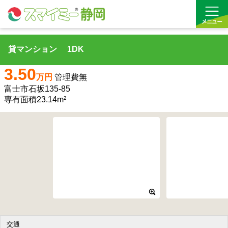
貸マンション 1DK
借りる
3.50
万円
管理費無
買う
富士市石坂135-85
専有面積23.14m²
お気に入り
沿線から探す(借りる)
沿線から探す(買う)
通勤・通学時間から探す(借りる)
通勤・通学時間から探す(買う)
交通
収益物件