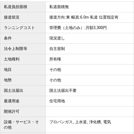
私道負担面積
私道面積無
接道状況
接道方向:東 幅員:6.0m 私道 位置指定有
ランニングコスト
管理費（土地のみ）:月額3,300円
条件
現況渡し
法令上制限等
自主規制
土地権利
所有権
地目
その他
地勢
その他
国土法届出
国土法届出不要
最適用途
住宅用地
開発許可
設備・サービス・そ
プロパンガス, 上水道, 浄化槽, 電気
の他