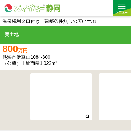
温泉権利２口付き！建築条件無しの広い土地
売土地
借りる
800
買う
万円
熱海市伊豆山1084-300
お気に入り
（公簿）土地面積1,022m²
沿線から探す(借りる)
沿線から探す(買う)
通勤・通学時間から探す(借りる)
通勤・通学時間から探す(買う)
収益物件