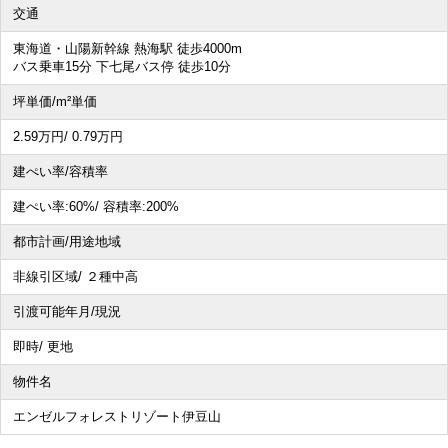
交通
その他、こだわり条件で探す
東海道・山陽新幹線 熱海駅 徒歩4000m
バス乗車15分 下七尾バス停 徒歩10分
坪単価/m²単価
2.59
万円
/ 0.79
万円
建ぺい率/容積率
建ぺい率:
60%/
容積率:
200%
都市計画/用途地域
非線引区域/ ２種中高
引渡可能年月/現況
即時/ 更地
物件名
エンゼルフォレストリゾート伊豆山