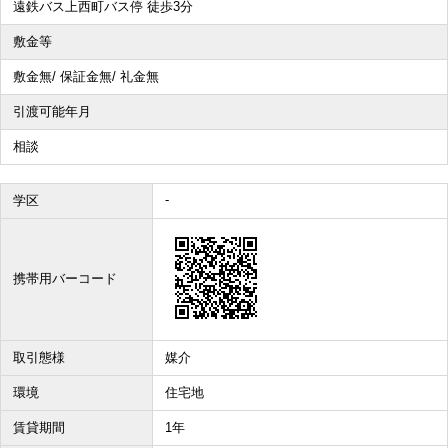
遠鉄バス上西町バス停 徒歩3分
敷金等
その他、こだわり条件で探す
敷金無/ 保証金無/ 礼金無
引渡可能年月
相談
-
学区
携帯用バーコード
取引態様
媒介
環境
住宅地
賃貸期間
1年