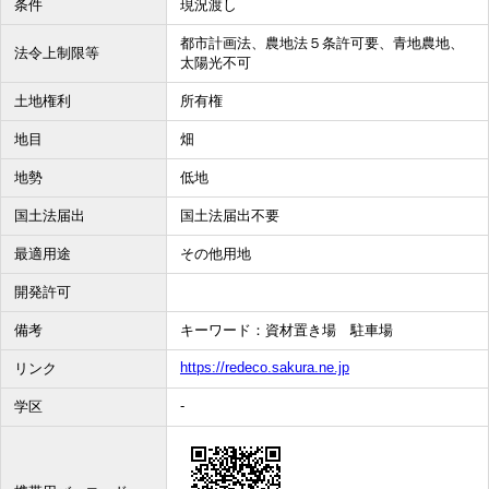
条件
現況渡し
都市計画法、農地法５条許可要、青地農地、
法令上制限等
太陽光不可
土地権利
所有権
地目
畑
地勢
低地
国土法届出
国土法届出不要
最適用途
その他用地
開発許可
備考
キーワード：資材置き場 駐車場
https://redeco.sakura.ne.jp
リンク
-
学区