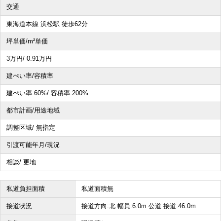
交通
その他、こだわり条件で探す
東海道本線 浜松駅 徒歩62分
坪単価/m²単価
3
万円
/ 0.91
万円
建ぺい率/容積率
建ぺい率:
60%/
容積率:
200%
都市計画/用途地域
調整区域/ 無指定
引渡可能年月/現況
相談/ 更地
私道負担面積
私道面積無
接道状況
接道方向:北 幅員:6.0m 公道 接道:46.0m