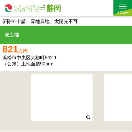
要除外申請、青地農地、太陽光不可
売土地
借りる
821
買う
万円
浜松市中央区大柳町842-1
お気に入り
（公簿）土地面積905m²
沿線から探す(借りる)
沿線から探す(買う)
通勤・通学時間から探す(借りる)
通勤・通学時間から探す(買う)
収益物件