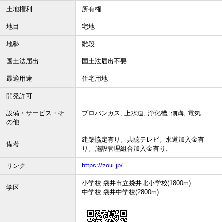
土地権利
所有権
地目
宅地
地勢
雛段
国土法届出
国土法届出不要
最適用途
住宅用地
開発許可
設備・サービス・そ
プロパンガス, 上水道, 浄化槽, 側溝, 電気
の他
建築協定有り。共聴テレビ。水道加入金有
備考
り。施設管理組合加入金有り。
https://zoui.jp/
リンク
小学校:袋井市立袋井北小学校(1800m)
学区
中学校:袋井中学校(2800m)