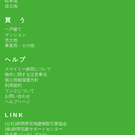
駐車場
貸土地
買 う
一戸建て
マンション
売土地
事業用・その他
ヘ ル プ
スマイミー静岡について
物件に関する注意事項
個人情報保護方針
利用規約
リンクについて
お問い合わせ
ヘルプページ
L I N K
(公社)静岡県宅地建物取引業協会
(株)静岡宅建サポートセンター
空き家バンクしずおか