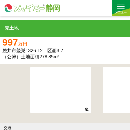
売土地
借りる
997
万円
買う
袋井市鷲巣1326-12 区画3-7
（公簿）土地面積278.85m²
お気に入り
沿線から探す(借りる)
沿線から探す(買う)
通勤・通学時間から探す(借りる)
通勤・通学時間から探す(買う)
交通
収益物件