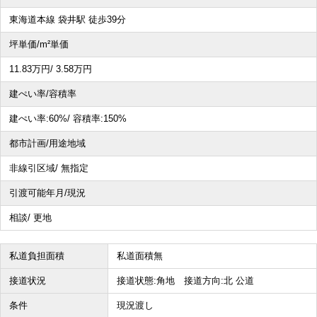
東海道本線 袋井駅 徒歩39分
その他、こだわり条件で探す
坪単価/m²単価
11.83
万円
/ 3.58
万円
建ぺい率/容積率
建ぺい率:
60%/
容積率:
150%
都市計画/用途地域
非線引区域/ 無指定
引渡可能年月/現況
相談/ 更地
私道負担面積
私道面積無
接道状況
接道状態:角地 接道方向:北 公道
条件
現況渡し