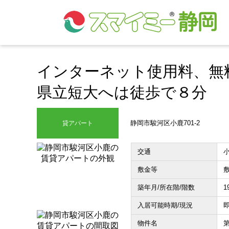
メニュー
インターネット使用料、無
借りる
県立短大へは徒歩で８分
買う
静岡市駿河区小鹿701-2
貸アパート
お気に入り
沿線から探す(借りる)
交通
敷金等
敷
沿線から探す(買う)
築年月/所在階/階数
1
通勤・通学時間から探す(借りる)
入居可能時期/現況
即
通勤・通学時間から探す(買う)
物件名
第