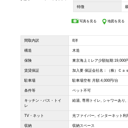
特徴
収益物件
写真を見る
地図を見る
その他、こだわり条件で探す
間取内訳
8洋
構造
木造
保険
東京海上ミレア少額短期:19,000
賃貸保証
加入要 保証会社名：（株）Ｃａ
駐車場
駐車場空有 月額:4,000円/台
条件等
ペット不可
キッチン・バス・トイ
給湯, 専用トイレ, シャワーあり
レ
TV・ネット
光ファイバー, インターネット利
収納
収納スペース