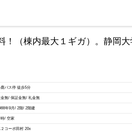
料！（棟内最大１ギガ）。静岡大
小鹿バス停 徒歩5分
金無/ 保証金無/ 礼金無
988年9月/ 2階/ 2階建
時/ 空家
２コーポ田村 20x