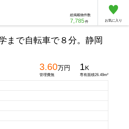
総掲載物件数
7,785
お気に入り
件
学まで自転車で８分。静岡
3.60
1
万円
K
管理費無
専有面積26.49m²