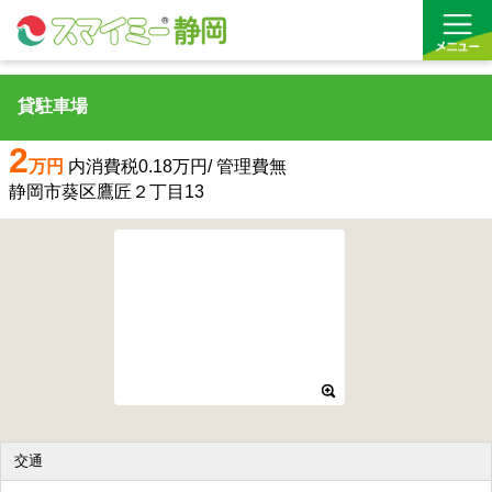
貸駐車場
借りる
2
万円
内消費税0.18万円/ 管理費無
買う
静岡市葵区鷹匠２丁目13
お気に入り
沿線から探す(借りる)
沿線から探す(買う)
通勤・通学時間から探す(借りる)
通勤・通学時間から探す(買う)
交通
収益物件