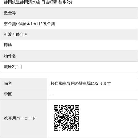
静岡鉄道静岡清水線 日吉町駅 徒歩2分
敷金等
その他、こだわり条件で探す
敷金無/ 保証金1ヵ月/ 礼金無
引渡可能年月
即時
物件名
鷹匠2丁目
備考
軽自動車専用の駐車場になります
-
学区
携帯用バーコード