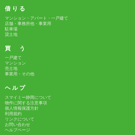
借 り る
その他、こだわり条件で探す
マンション・アパート・一戸建て
店舗・事務所他・事業用
駐車場
貸土地
買 う
一戸建て
マンション
売土地
事業用・その他
ヘ ル プ
スマイミー静岡について
物件に関する注意事項
個人情報保護方針
利用規約
リンクについて
お問い合わせ
ヘルプページ