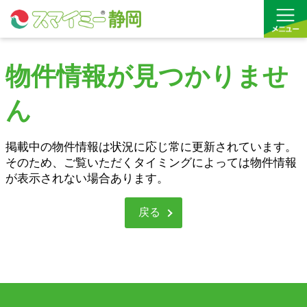
物件情報が見つかりませ
借りる
ん
買う
お気に入り
掲載中の物件情報は状況に応じ常に更新されています。
そのため、ご覧いただくタイミングによっては物件情報
が表示されない場合あります。
沿線から探す(借りる)
沿線から探す(買う)
戻る
通勤・通学時間から探す(借りる)
通勤・通学時間から探す(買う)
収益物件