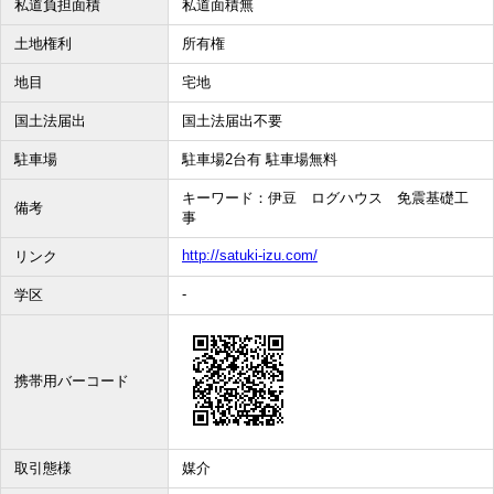
私道負担面積
私道面積無
土地権利
所有権
地目
宅地
国土法届出
国土法届出不要
駐車場
駐車場2台有 駐車場無料
キーワード：伊豆 ログハウス 免震基礎工
備考
事
http://satuki-izu.com/
リンク
-
学区
携帯用バーコード
取引態様
媒介