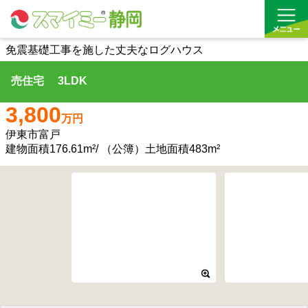
免震基礎工事を施した丈夫なログハウス
売住宅 3LDK
借りる
3,800
買う
万円
伊東市富戸
お気に入り
建物面積176.61m²/ （公簿）土地面積483m²
沿線から探す(借りる)
沿線から探す(買う)
通勤・通学時間から探す(借りる)
通勤・通学時間から探す(買う)
収益物件