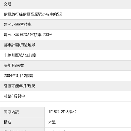
交通
その他、こだわり条件で探す
伊豆急行線伊豆高原駅から車約5分
建ぺい率/容積率
建ぺい率:
60%/
容積率:
200%
都市計画/用途地域
非線引区域/ 無指定
築年月/階数
2004年3月/ 2階建
引渡可能年月/現況
相談/ 賃貸中
間取内訳
1F:8和 2F:8洋×2
構造
木造