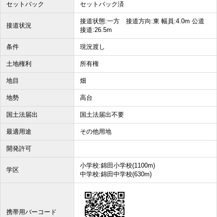
セットバック
セットバック済
接道状態:一方 接道方向:東 幅員:4.0m 公道
接道状況
接道:26.5m
条件
現況渡し
土地権利
所有権
地目
畑
地勢
高台
国土法届出
国土法届出不要
最適用途
その他用地
開発許可
小学校:錦田小学校(1100m)
学区
中学校:錦田中学校(630m)
携帯用バーコード