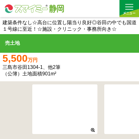
建築条件なし☆高台に位置し陽当り良好◎谷田の中でも国道
１号線に至近！☆施設・クリニック・事務所向き☆
借りる
売土地
買う
5,500
万円
お気に入り
三島市谷田1304-1、他2筆
（公簿）土地面積901m²
沿線から探す(借りる)
沿線から探す(買う)
通勤・通学時間から探す(借りる)
通勤・通学時間から探す(買う)
収益物件