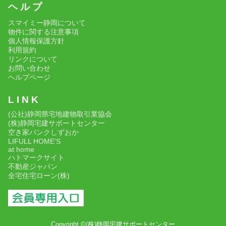
ヘ ル プ
スマイミー静岡について
物件に関する注意事項
個人情報保護方針
利用規約
リンクについて
お問い合わせ
ヘルプページ
L I N K
(公社)静岡県宅地建物取引業協会
(株)静岡宅建サポートセンター
空き家バンクしずおか
LIFULL HOME'S
at home
ハトマークサイト
不動産ジャパン
全宅住宅ローン(株)
Copyright ©(株)静岡宅建サポートセンター