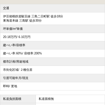
交通
その他、こだわり条件で探す
伊豆箱根鉄道駿豆線 三島二日町駅 徒歩18分
東海道本線 三島駅 徒歩30分
坪単価/m²単価
20.18
万円
/ 6.10
万円
建ぺい率/容積率
建ぺい率:
60%/
容積率:
200%
都市計画/用途地域
市街化区域/ ２種住居
引渡可能年月/現況
即時/ 更地
私道負担面積
私道面積無