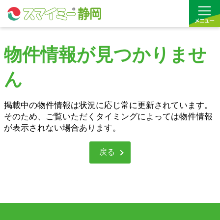
物件情報が見つかりませ
借りる
ん
買う
お気に入り
掲載中の物件情報は状況に応じ常に更新されています。
そのため、ご覧いただくタイミングによっては物件情報
が表示されない場合あります。
沿線から探す(借りる)
沿線から探す(買う)
戻る
通勤・通学時間から探す(借りる)
通勤・通学時間から探す(買う)
収益物件