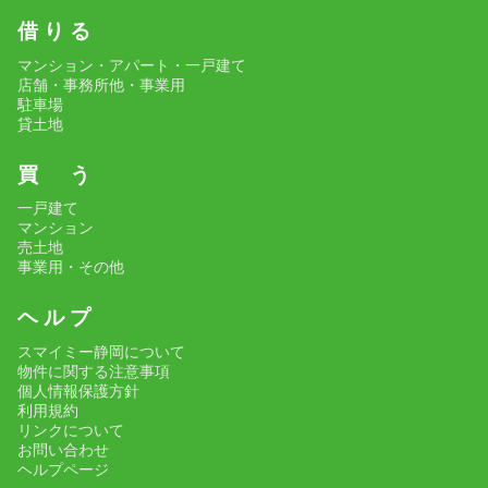
借 り る
その他、こだわり条件で探す
マンション・アパート・一戸建て
店舗・事務所他・事業用
駐車場
貸土地
買 う
一戸建て
マンション
売土地
事業用・その他
ヘ ル プ
スマイミー静岡について
物件に関する注意事項
個人情報保護方針
利用規約
リンクについて
お問い合わせ
ヘルプページ