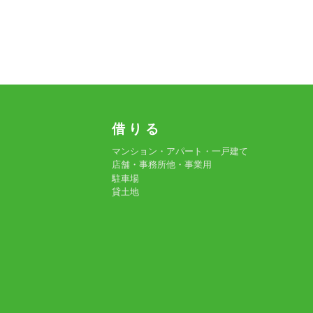
借 り る
マンション・アパート・一戸建て
店舗・事務所他・事業用
駐車場
貸土地