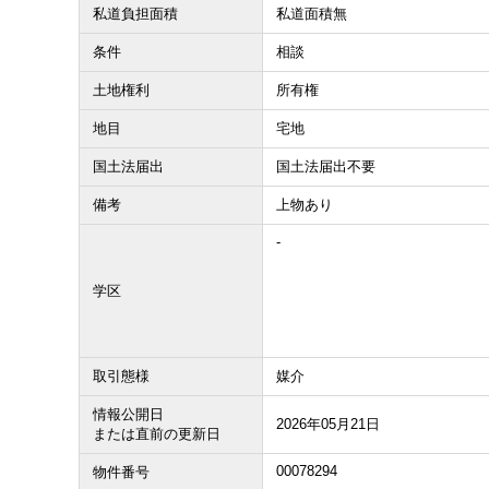
私道負担面積
私道面積無
収益物件
条件
相談
その他、こだわり条件で探す
土地権利
所有権
地目
宅地
国土法届出
国土法届出不要
備考
上物あり
-
学区
取引態様
媒介
情報公開日
2026年05月21日
または直前の更新日
00078294
物件番号