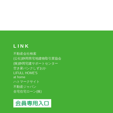
L I N K
不動産会社検索
(公社)静岡県宅地建物取引業協会
(株)静岡宅建サポートセンター
空き家バンクしずおか
LIFULL HOME'S
at home
ハトマークサイト
不動産ジャパン
全宅住宅ローン(株)