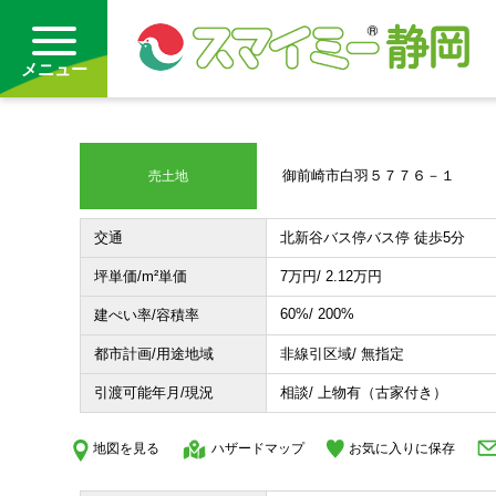
メニュー
借りる
御前崎市白羽５７７６－１
売土地
買う
交通
北新谷バス停バス停 徒歩5分
お気に入り
坪単価/m²単価
7
万円
/ 2.12
万円
60%/
200%
建ぺい率/容積率
沿線から探す(借りる)
都市計画/用途地域
非線引区域/ 無指定
沿線から探す(買う)
引渡可能年月/現況
相談/ 上物有（古家付き）
通勤・通学時間から探す(借りる)
地図を見る
ハザードマップ
お気に入りに保存
通勤・通学時間から探す(買う)