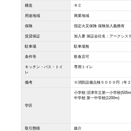
構造
ＲＣ
収益物件
用途地域
商業地域
その他、こだわり条件で探す
保険
指定火災保険 保険加入義務有
賃貸保証
加入要 保証会社名：アークシス
駐車場
駐車場無
条件等
飲食店可
キッチン・バス・トイ
専用トイレ
レ
備考
※消防設備点検５０００円（年
小学校:沼津市立第一小学校(505m
中学校:第一中学校(1200m)
学区
取引態様
媒介