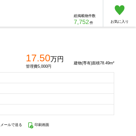
総掲載物件数
7,752
お気に入り
件
17.50
万円
建物(専有)面積78.49m²
管理費5,000円
をメールで送る
印刷画面