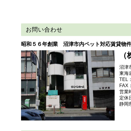
お問い合わせ
昭和５６年創業 沼津市内ペット対応賃貸物
（
沼津
東海
TEL：
FAX：
営業時
定休
静岡県