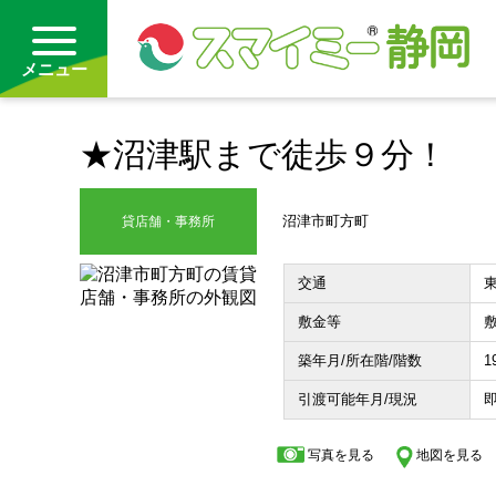
メニュー
★沼津駅まで徒歩９分！
借りる
買う
沼津市町方町
貸店舗・事務所
お気に入り
交通
敷金等
敷
沿線から探す(借りる)
築年月/所在階/階数
1
沿線から探す(買う)
引渡可能年月/現況
即
通勤・通学時間から探す(借りる)
写真を見る
地図を見る
通勤・通学時間から探す(買う)