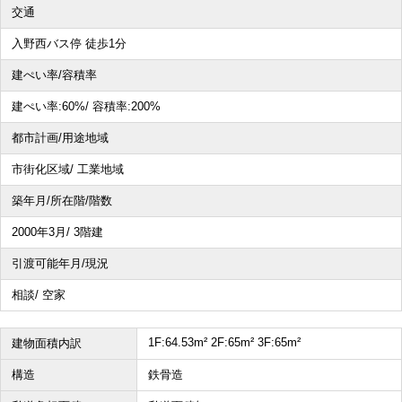
交通
その他、こだわり条件で探す
入野西バス停 徒歩1分
建ぺい率/容積率
建ぺい率:
60%/
容積率:
200%
都市計画/用途地域
市街化区域/ 工業地域
築年月/所在階/階数
2000年3月/ 3階建
引渡可能年月/現況
相談/ 空家
1F:64.53m² 2F:65m² 3F:65m²
建物面積内訳
構造
鉄骨造