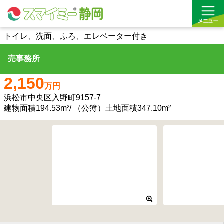
トイレ、洗面、ふろ、エレベーター付き
売事務所
借りる
2,150
買う
万円
浜松市中央区入野町9157-7
お気に入り
建物面積194.53m²/ （公簿）土地面積347.10m²
沿線から探す(借りる)
沿線から探す(買う)
通勤・通学時間から探す(借りる)
通勤・通学時間から探す(買う)
収益物件