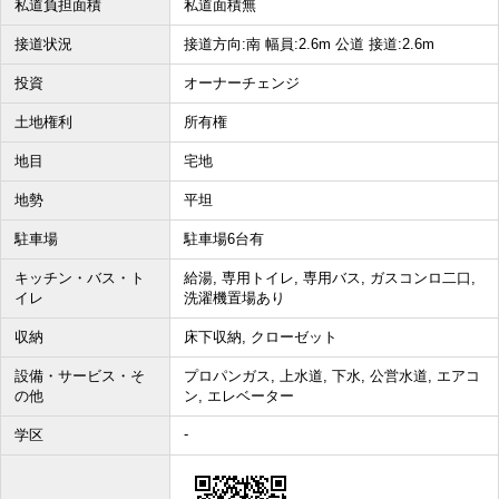
私道負担面積
私道面積無
接道状況
接道方向:南 幅員:2.6m 公道 接道:2.6m
投資
オーナーチェンジ
土地権利
所有権
地目
宅地
地勢
平坦
駐車場
駐車場6台有
キッチン・バス・ト
給湯, 専用トイレ, 専用バス, ガスコンロ二口,
イレ
洗濯機置場あり
収納
床下収納, クローゼット
設備・サービス・そ
プロパンガス, 上水道, 下水, 公営水道, エアコ
の他
ン, エレベーター
-
学区