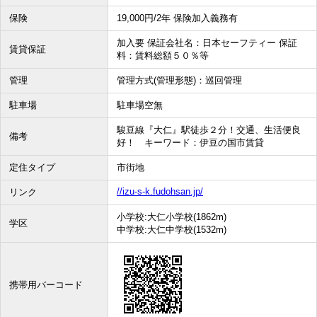
保険
19,000円/2年 保険加入義務有
加入要 保証会社名：日本セーフティー 保証
賃貸保証
料：賃料総額５０％等
管理
管理方式(管理形態)：巡回管理
駐車場
駐車場空無
駿豆線『大仁』駅徒歩２分！交通、生活便良
備考
好！ キーワード：伊豆の国市賃貸
定住タイプ
市街地
//izu-s-k.fudohsan.jp/
リンク
小学校:大仁小学校(1862m)
学区
中学校:大仁中学校(1532m)
携帯用バーコード