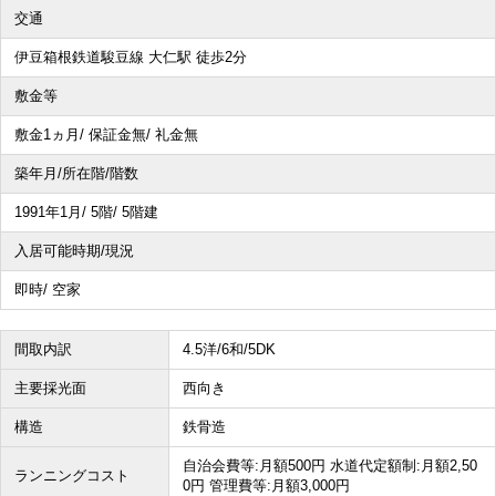
交通
その他、こだわり条件で探す
伊豆箱根鉄道駿豆線 大仁駅 徒歩2分
敷金等
敷金1ヵ月/ 保証金無/ 礼金無
築年月/所在階/階数
1991年1月/ 5階/ 5階建
入居可能時期/現況
即時/ 空家
間取内訳
4.5洋/6和/5DK
主要採光面
西向き
構造
鉄骨造
自治会費等:月額500円 水道代定額制:月額2,50
ランニングコスト
0円 管理費等:月額3,000円