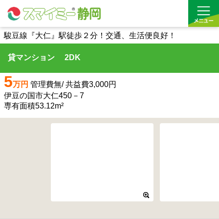
駿豆線『大仁』駅徒歩２分！交通、生活便良好！
貸マンション 2DK
借りる
5
買う
万円
管理費無/ 共益費3,000円
伊豆の国市大仁450－7
お気に入り
専有面積53.12m²
沿線から探す(借りる)
沿線から探す(買う)
通勤・通学時間から探す(借りる)
通勤・通学時間から探す(買う)
収益物件