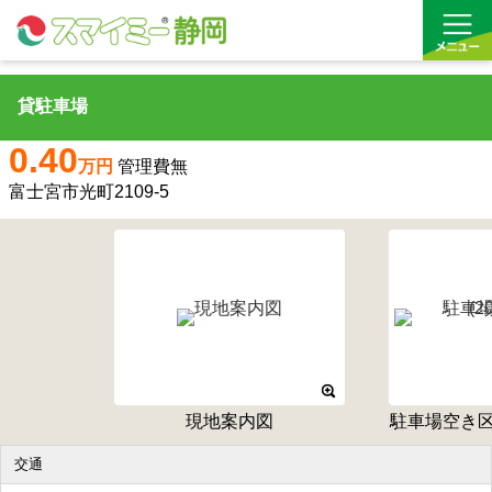
貸駐車場
借りる
0.40
万円
管理費無
買う
富士宮市光町2109-5
お気に入り
沿線から探す(借りる)
沿線から探す(買う)
通勤・通学時間から探す(借りる)
現地案内図
駐車場空き区画図
通勤・通学時間から探す(買う)
交通
収益物件