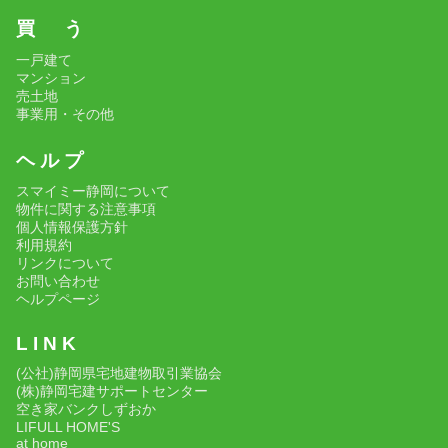
買 う
一戸建て
マンション
売土地
事業用・その他
ヘ ル プ
スマイミー静岡について
物件に関する注意事項
個人情報保護方針
利用規約
リンクについて
お問い合わせ
ヘルプページ
L I N K
(公社)静岡県宅地建物取引業協会
(株)静岡宅建サポートセンター
空き家バンクしずおか
LIFULL HOME'S
at home