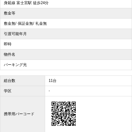
身延線 富士宮駅 徒歩24分
敷金等
その他、こだわり条件で探す
敷金無/ 保証金無/ 礼金無
引渡可能年月
即時
物件名
パーキング光
総台数
11台
-
学区
携帯用バーコード