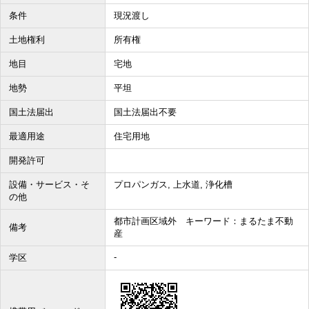
条件
現況渡し
土地権利
所有権
地目
宅地
地勢
平坦
国土法届出
国土法届出不要
最適用途
住宅用地
開発許可
設備・サービス・そ
プロパンガス, 上水道, 浄化槽
の他
都市計画区域外 キーワード：まるたま不動
備考
産
-
学区