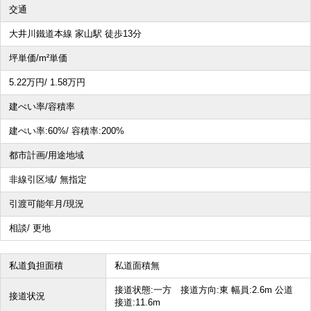
交通
その他、こだわり条件で探す
大井川鐵道本線 家山駅 徒歩13分
坪単価/m²単価
5.22
万円
/ 1.58
万円
建ぺい率/容積率
建ぺい率:
60%/
容積率:
200%
都市計画/用途地域
非線引区域/ 無指定
引渡可能年月/現況
相談/ 更地
私道負担面積
私道面積無
接道状態:一方 接道方向:東 幅員:2.6m 公道
接道状況
接道:11.6m