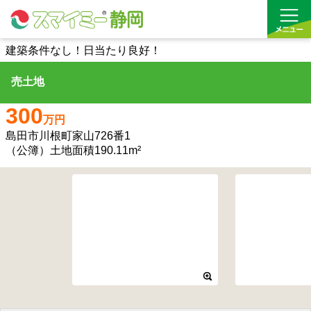
建築条件なし！日当たり良好！
売土地
借りる
300
買う
万円
島田市川根町家山726番1
お気に入り
（公簿）土地面積190.11m²
沿線から探す(借りる)
沿線から探す(買う)
通勤・通学時間から探す(借りる)
通勤・通学時間から探す(買う)
収益物件