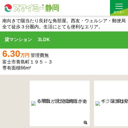
南向きで陽当たり良好な角部屋。西友・ウェルシア・郵便局
全て徒歩３分圏内。生活にとても便利なエリア。
借りる
貸マンション 3LDK
買う
6.30
万円
管理費無
お気に入り
富士市青島町１９５－３
専有面積66m²
沿線から探す(借りる)
沿線から探す(買う)
通勤・通学時間から探す(借りる)
通勤・通学時間から探す(買う)
収益物件