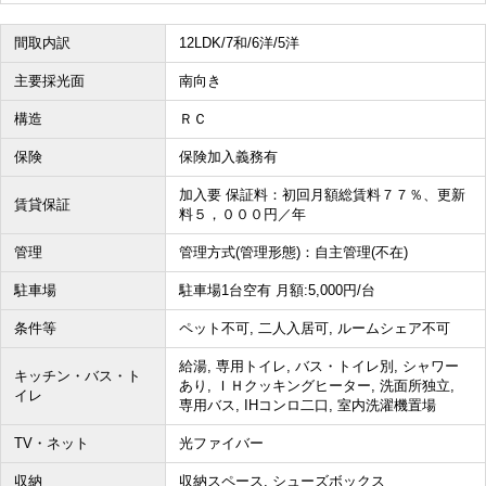
間取内訳
12LDK/7和/6洋/5洋
主要採光面
南向き
構造
ＲＣ
保険
保険加入義務有
加入要 保証料：初回月額総賃料７７％、更新
賃貸保証
料５，０００円／年
管理
管理方式(管理形態)：自主管理(不在)
駐車場
駐車場1台空有 月額:5,000円/台
条件等
ペット不可, 二人入居可, ルームシェア不可
給湯, 専用トイレ, バス・トイレ別, シャワー
キッチン・バス・ト
あり, ＩＨクッキングヒーター, 洗面所独立,
イレ
専用バス, IHコンロ二口, 室内洗濯機置場
TV・ネット
光ファイバー
収納
収納スペース, シューズボックス