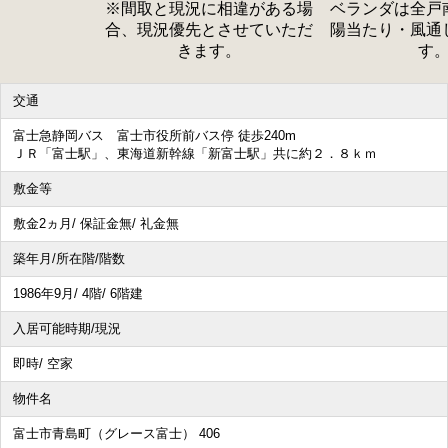
※間取と現況に相違がある場
ベランダは全戸
合、現況優先とさせていただ
陽当たり・風通
その他、こだわり条件で探す
きます。
す
交通
富士急静岡バス 富士市役所前バス停 徒歩240m
ＪＲ「富士駅」、東海道新幹線「新富士駅」共に約２．８ｋｍ
敷金等
敷金2ヵ月/ 保証金無/ 礼金無
築年月/所在階/階数
1986年9月/ 4階/ 6階建
入居可能時期/現況
即時/ 空家
物件名
富士市青島町（グレース富士） 406