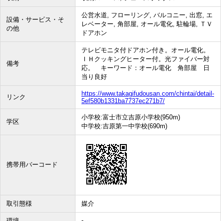
公営水道, フローリング, バルコニー, 出窓, エ
設備・サービス・そ
レベーター, 角部屋, オール電化, 駐輪場, ＴＶ
の他
ドアホン
テレビモニタ付ドアホン付き。オール電化。
ＩＨクッキングヒーター付。光ファイバー対
備考
応。 キーワード：オール電化 角部屋 日
当り良好
https://www.takagifudousan.com/chintai/detail-
リンク
5ef580b1331ba7737ec271b7/
小学校:富士市立吉原小学校(950m)
学区
中学校:吉原第一中学校(690m)
携帯用バーコード
取引態様
媒介
-
環境