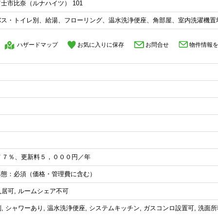
富士市比奈（ルナハイツ） 101
バス・トイレ別、給湯、フローリング、温水洗浄便座、角部屋、室内洗濯機置
ハザードマップ
お気に入りに保存
お問合せ
物件情報
７７％、更新料５，０００円／年
約形態：必須（価格・管理費に含む）
入居可, ルームシェア不可
別, シャワーあり, 温水洗浄便座, システムキッチン, ガスコンロ設置可, 洗面所