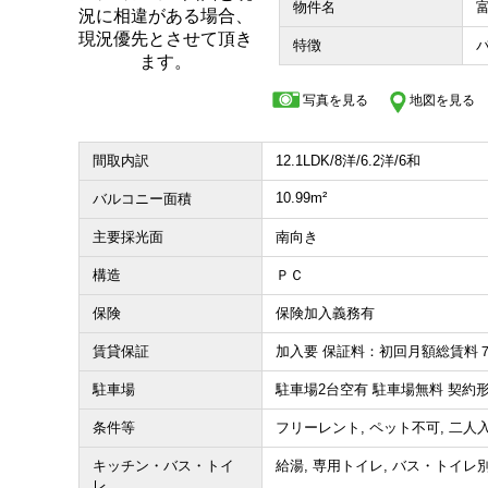
物件名
収益物件
特徴
その他、こだわり条件で探す
写真を見る
地図を見る
間取内訳
12.1LDK/8洋/6.2洋/6和
10.99m²
バルコニー面積
主要採光面
南向き
構造
ＰＣ
保険
保険加入義務有
賃貸保証
加入要 保証料：初回月額総賃料
駐車場
駐車場2台空有 駐車場無料 契
条件等
フリーレント, ペット不可, 二人
キッチン・バス・トイ
給湯, 専用トイレ, バス・トイレ
レ