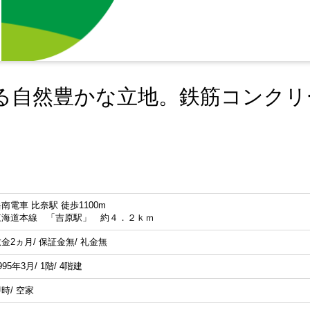
る自然豊かな立地。鉄筋コンクリ
南電車 比奈駅 徒歩1100m
東海道本線 「吉原駅」 約４．２ｋｍ
金2ヵ月/ 保証金無/ 礼金無
995年3月/ 1階/ 4階建
時/ 空家