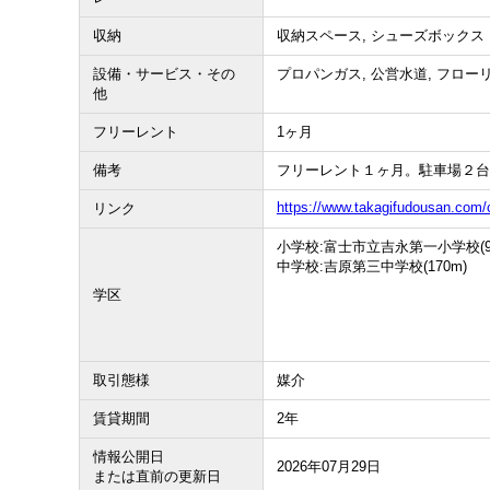
収納
収納スペース, シューズボックス
設備・サービス・その
プロパンガス, 公営水道, フローリ
他
フリーレント
1ヶ月
備考
フリーレント１ヶ月。駐車場２台
https://www.takagifudousan.com/
リンク
小学校:富士市立吉永第一小学校(93
中学校:吉原第三中学校(170m)
学区
取引態様
媒介
賃貸期間
2年
情報公開日
2026年07月29日
または直前の更新日