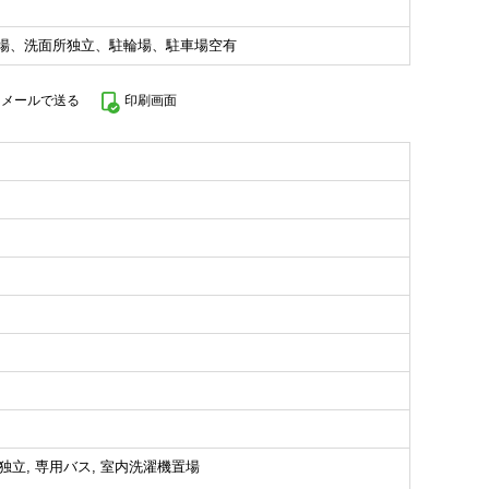
場、洗面所独立、駐輪場、駐車場空有
をメールで送る
印刷画面
独立, 専用バス, 室内洗濯機置場