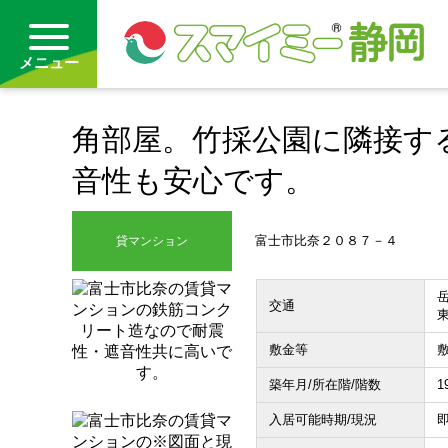
メニュー
角部屋。竹採公園に隣接す
借りる
音性も安心です。
買う
富士市比奈２０８７－４
貸マンション
お気に入り
沿線から探す(借りる)
岳
交通
沿線から探す(買う)
敷金等
敷
築年月/所在階/階数
1
通勤・通学時間から探す(借りる)
入居可能時期/現況
即
通勤・通学時間から探す(買う)