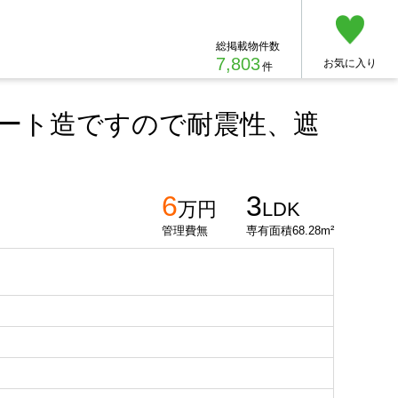
総掲載物件数
7,803
お気に入り
件
ート造ですので耐震性、遮
6
3
万円
LDK
管理費無
専有面積68.28m²