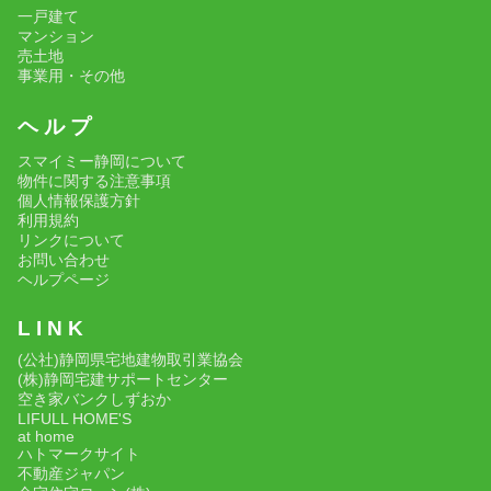
一戸建て
マンション
売土地
事業用・その他
ヘ ル プ
スマイミー静岡について
物件に関する注意事項
個人情報保護方針
利用規約
リンクについて
お問い合わせ
ヘルプページ
L I N K
(公社)静岡県宅地建物取引業協会
(株)静岡宅建サポートセンター
空き家バンクしずおか
LIFULL HOME'S
at home
ハトマークサイト
不動産ジャパン