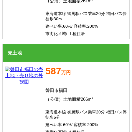
（公簿）土地面積261m²
その他、こだわり条件で探す
東海道本線 御厨駅バス乗車20分 福田バス停
徒歩30m
建ぺい率:
60%/
容積率:
200%
市街化区域/ １種住居
売土地
587
万円
磐田市福田
（公簿）土地面積266m²
東海道本線 御厨駅バス乗車20分 福田バス停
徒歩5分
建ぺい率:
60%/
容積率:
200%