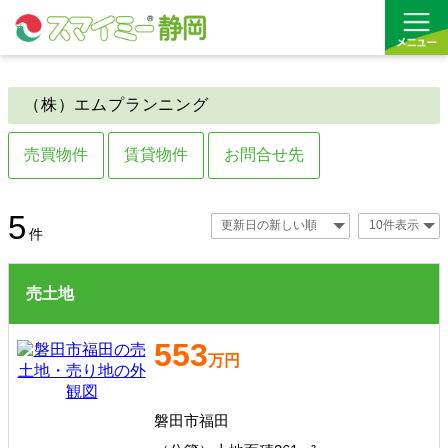
（株）エムプランニング
借りる
売買物件
賃貸物件
お問合せ先
買う
お気に入り
売土地
賃貸事業用
5
件
沿線から探す(借りる)
売土地
沿線から探す(買う)
553
通勤・通学時間から探す(借りる)
万円
通勤・通学時間から探す(買う)
磐田市福田
収益物件