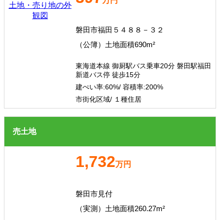
万円
磐田市福田５４８８－３２
（公簿）土地面積690m²
東海道本線 御厨駅バス乗車20分 磐田駅福田
新道バス停 徒歩15分
建ぺい率:
60%/
容積率:
200%
市街化区域/ １種住居
売土地
1,732
万円
磐田市見付
（実測）土地面積260.27m²