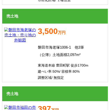
市街化区域/ １種住居
売土地
3,500
万円
磐田市海老塚1006-1 他3筆
（公簿）土地面積2,097m²
東海道本線 豊田町駅 徒歩1700m
建ぺい率:
50%/
容積率:
80%
調整区域/ 無指定
売土地
397