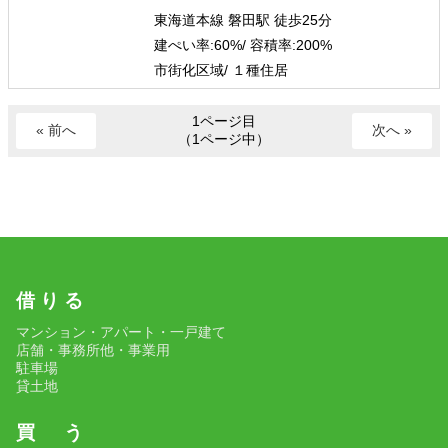
東海道本線 磐田駅 徒歩25分
建ぺい率:
60%/
容積率:
200%
市街化区域/ １種住居
1ページ目
« 前へ
次へ »
（1ページ中）
借 り る
マンション・アパート・一戸建て
店舗・事務所他・事業用
駐車場
貸土地
買 う