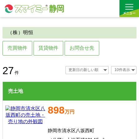
（株）明恒
借りる
売買物件
賃貸物件
お問合せ先
買う
お気に入り
売土地
賃貸事業用
27
件
沿線から探す(借りる)
売住宅・マンション
売土地
沿線から探す(買う)
898
通勤・通学時間から探す(借りる)
万円
通勤・通学時間から探す(買う)
静岡市清水区八坂西町
収益物件