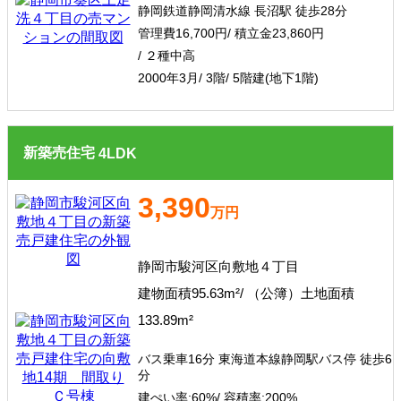
静岡鉄道静岡清水線 長沼駅 徒歩28分
管理費16,700円/ 積立金23,860円
/ ２種中高
2000年3月/ 3階/ 5階建(地下1階)
新築売住宅
4
LDK
3,390
万円
静岡市駿河区向敷地４丁目
建物面積95.63m²/ （公簿）土地面積
133.89m²
バス乗車16分 東海道本線静岡駅バス停 徒歩6
分
建ぺい率:
60%/
容積率:
200%