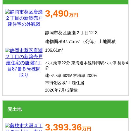
3,490
万円
静岡市葵区唐瀬２丁目12-3
建物面積97.71m²/ （公簿）土地面積
196.61m²
バス乗車22分 東海道本線静岡駅バス停 徒歩4
分
建ぺい率:
60%/
容積率:
200%
市街化区域/ １種住居
2026年7月/ 2階建
売土地
3,393.36
万円