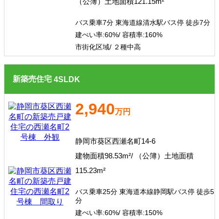
（公簿）土地面積121.15m²
その他、こだわり条件で探す
バス乗車7分 東海道線清水駅バス停 徒歩7分
建ぺい率:
60%/
容積率:
160%
市街化区域/ ２種中高
新築売住宅
4
SLDK
2,940
万円
静岡市葵区西瀬名町14-6
建物面積98.53m²/ （公簿）土地面積
115.23m²
バス乗車25分 東海道本線静岡駅バス停 徒歩5
分
建ぺい率:
60%/
容積率:
150%