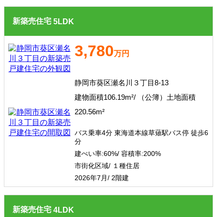
新築売住宅
5
LDK
3,780
万円
静岡市葵区瀬名川３丁目8-13
建物面積106.19m²/ （公簿）土地面積
220.56m²
バス乗車4分 東海道本線草薙駅バス停 徒歩6
分
建ぺい率:
60%/
容積率:
200%
市街化区域/ １種住居
2026年7月/ 2階建
新築売住宅
4
LDK