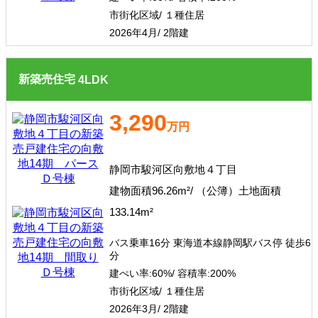
市街化区域/ １種住居
2026年4月/ 2階建
新築売住宅
4
LDK
3,290
万円
静岡市駿河区向敷地４丁目
建物面積96.26m²/ （公簿）土地面積
133.14m²
バス乗車16分 東海道本線静岡駅バス停 徒歩6
分
建ぺい率:
60%/
容積率:
200%
市街化区域/ １種住居
2026年3月/ 2階建