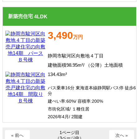
新築売住宅
4
LDK
3,490
万円
静岡市駿河区向敷地４丁目
建物面積98.95m²/ （公簿）土地面積
134.43m²
バス乗車16分 東海道本線静岡駅バス停 徒歩6
分
建ぺい率:
60%/
容積率:
200%
市街化区域/ １種住居
2026年4月/ 2階建
1ページ目
« 前へ
次へ »
（3ページ中）