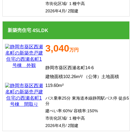
市街化区域/ １種中高
2026年4月/ 2階建
新築売住宅
4
SLDK
3,040
万円
静岡市葵区西瀬名町14-6
建物面積102.26m²/ （公簿）土地面積
119.60m²
バス乗車25分 東海道本線静岡駅バス停 徒歩5
分
建ぺい率:
60%/
容積率:
150%
市街化区域/ １種中高
2026年4月/ 2階建