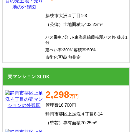
藤枝市大洲４丁目1-3
（公簿）土地面積1,402.22m²
バス乗車7分 JR東海道線藤枝駅バス停 徒歩1
分
建ぺい率:
30%/
容積率:
50%
市街化区域/ 無指定
売マンション
3
LDK
2,298
万円
管理費16,700円
静岡市葵区上足洗４丁目8-14
（壁芯）専有面積70.25m²