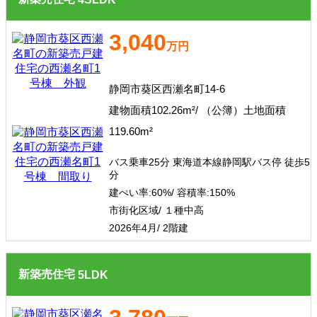
3,040
万円
静岡市葵区西瀬名町14-6
建物面積102.26m²/ （公簿）土地面積
119.60m²
バス乗車25分 東海道本線静岡駅バス停 徒歩5
分
建ぺい率:
60%/
容積率:
150%
市街化区域/ １種中高
2026年4月/ 2階建
新築売住宅
5
LDK