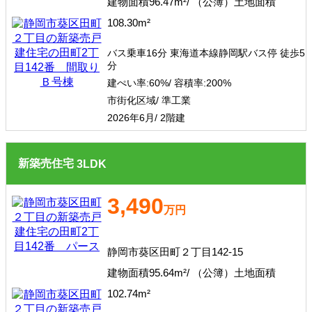
建物面積96.47m²/ （公簿）土地面積
108.30m²
その他、こだわり条件で探す
バス乗車16分 東海道本線静岡駅バス停 徒歩5
分
建ぺい率:
60%/
容積率:
200%
市街化区域/ 準工業
2026年6月/ 2階建
新築売住宅
3
LDK
3,490
万円
静岡市葵区田町２丁目142-15
建物面積95.64m²/ （公簿）土地面積
102.74m²