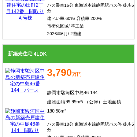
バス乗車16分 東海道本線静岡駅バス停 徒歩5
分
建ぺい率:
60%/
容積率:
200%
市街化区域/ 準工業
2026年6月/ 2階建
新築売住宅
4
LDK
3,790
万円
静岡市駿河区中島46-144
建物面積99.99m²/ （公簿）土地面積
180.58m²
バス乗車18分 東海道本線静岡駅バス停 徒歩5
分