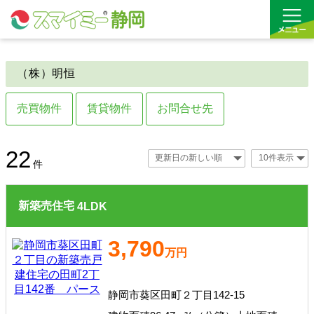
（株）明恒
借りる
売買物件
賃貸物件
お問合せ先
買う
お気に入り
売土地
賃貸事業用
22
件
沿線から探す(借りる)
売住宅・マンション
新築売住宅
4
LDK
沿線から探す(買う)
3,790
通勤・通学時間から探す(借りる)
万円
通勤・通学時間から探す(買う)
静岡市葵区田町２丁目142-15
収益物件