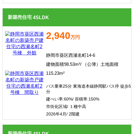
新築売住宅
4
SLDK
2,940
万円
静岡市葵区西瀬名町14-6
建物面積98.53m²/ （公簿）土地面積
115.23m²
バス乗車25分 東海道本線静岡駅バス停 徒歩5
分
建ぺい率:
60%/
容積率:
150%
市街化区域/ １種中高
2026年4月/ 2階建
新築売住宅
4
SLDK