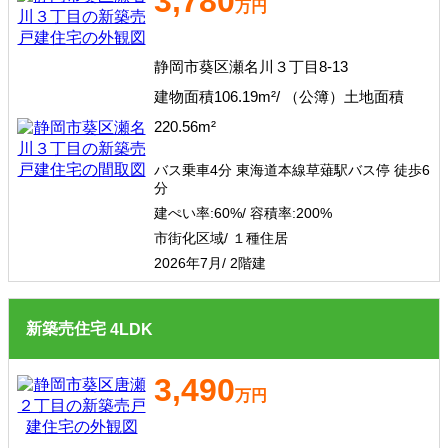
3,780
万円
静岡市葵区瀬名川３丁目8-13
建物面積106.19m²/ （公簿）土地面積
220.56m²
バス乗車4分 東海道本線草薙駅バス停 徒歩6
分
建ぺい率:
60%/
容積率:
200%
市街化区域/ １種住居
2026年7月/ 2階建
新築売住宅
4
LDK
3,490
万円