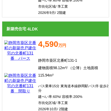
建ぺい率:
60%/
容積率:
200%
市街化区域/ 準工業
2026年9月/ 2階建
新築売住宅
4
LDK
4,590
万円
静岡市葵区北番町131-1
建物面積98.12m²/ （公簿）土地面積
115.94m²
バス乗車15分 東海道本線静岡駅バス停 徒歩2
分
建ぺい率:
60%/
容積率:
200%
市街化区域/ 準工業
2026年10月/ 2階建