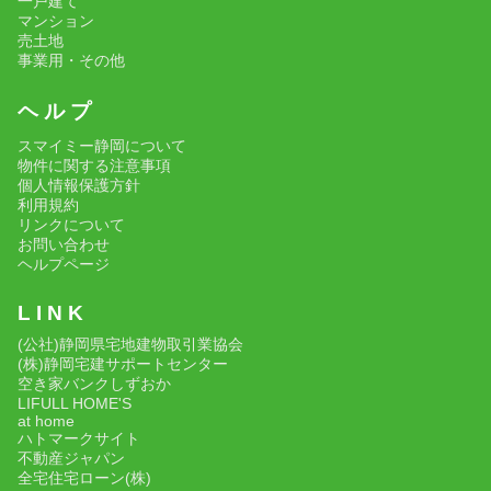
一戸建て
マンション
売土地
事業用・その他
ヘ ル プ
スマイミー静岡について
物件に関する注意事項
個人情報保護方針
利用規約
リンクについて
お問い合わせ
ヘルプページ
L I N K
(公社)静岡県宅地建物取引業協会
(株)静岡宅建サポートセンター
空き家バンクしずおか
LIFULL HOME'S
at home
ハトマークサイト
不動産ジャパン
全宅住宅ローン(株)