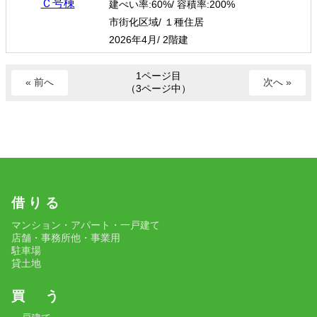
建ぺい率:
60%/
容積率:
200%
市街化区域/ １種住居
2026年4月/ 2階建
1ページ目
« 前へ
次へ »
（3ページ中）
借 り る
マンション・アパート・一戸建て
店舗・事務所他・事業用
駐車場
貸土地
買 う