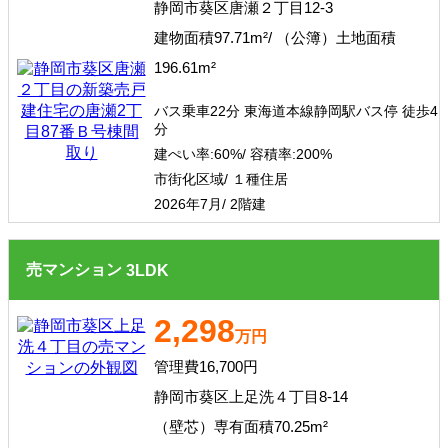
静岡市葵区唐瀬２丁目12-3
建物面積97.71m²/ （公簿）土地面積
196.61m²
バス乗車22分 東海道本線静岡駅バス停 徒歩4
分
建ぺい率:
60%/
容積率:
200%
市街化区域/ １種住居
2026年7月/ 2階建
売マンション
3
LDK
2,298
万円
管理費16,700円
静岡市葵区上足洗４丁目8-14
（壁芯）専有面積70.25m²