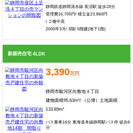
静岡鉄道静岡清水線 長沼駅 徒歩28分
管理費16,700円/ 積立金23,860円
/ ２種中高
2000年3月/ 3階/ 5階建(地下1階)
新築売住宅
4
LDK
3,390
万円
静岡市駿河区向敷地４丁目
建物面積95.63m²/ （公簿）土地面積
133.89m²
バス乗車16分 東海道本線静岡駅バス停 徒歩6
分