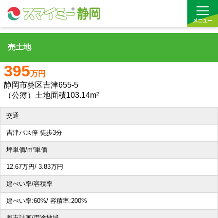
売土地
借りる
395
万円
買う
静岡市葵区吉津655-5
（公簿）土地面積103.14m²
お気に入り
交通
沿線から探す(借りる)
吉津バス停 徒歩3分
沿線から探す(買う)
坪単価/m²単価
12.67
万円
/ 3.83
万円
通勤・通学時間から探す(借りる)
建ぺい率/容積率
通勤・通学時間から探す(買う)
建ぺい率:
60%/
容積率:
200%
収益物件
都市計画/用途地域