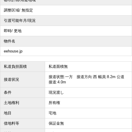
調整区域/ 無指定
その他、こだわり条件で探す
引渡可能年月/現況
即時/ 更地
物件名
eehouse.jp
私道負担面積
私道面積無
接道状態:一方 接道方向:西 幅員:8.2m 公道
接道状況
接道:4.0m
条件
現況渡し
土地権利
所有権
地目
宅地
借地料等
保証金無