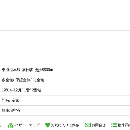
東海道本線 藤枝駅 徒歩8600m
敷金無/ 保証金無/ 礼金無
1981年12月/ 1階/ 2階建
即時/ 空家
駐車場空有
る
ハザードマップ
お気に入りに保存
お問合せ
物件詳