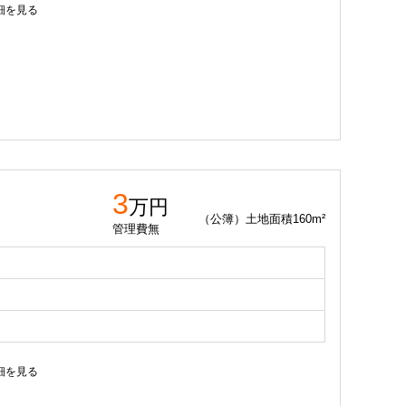
細を見る
3
万円
（公簿）土地面積160m²
管理費無
細を見る