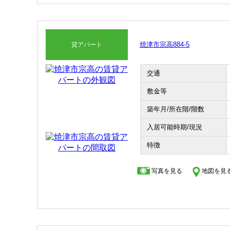
焼津市宗高884-5
貸アパート
交通
敷金等
築年月/所在階/階数
入居可能時期/現況
特徴
写真を見る
地図を見