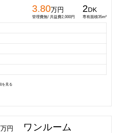
3.80
2
万円
DK
管理費無/ 共益費2,000円
専有面積35m²
細を見る
ワンルーム
2
万円