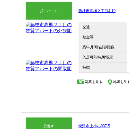
藤枝市高柳２丁目4-19
貸アパート
交通
敷金等
築年月/所在階/階数
入居可能時期/現況
特徴
写真を見る
地図を見
焼津市上小杉937-5
貸倉庫