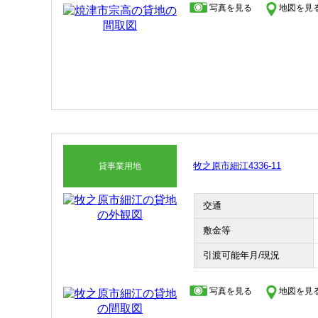
写真を見る
地図を見
牧之原市細江4336-11
貸事業用地
交通
敷金等
引渡可能年月/現況
写真を見る
地図を見