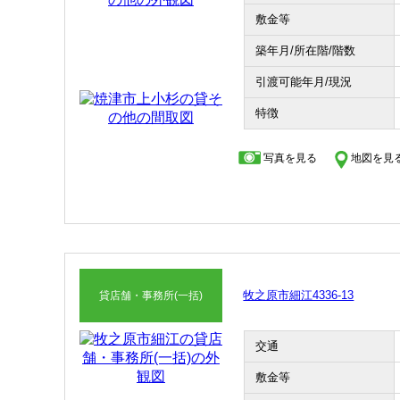
敷金等
収益物件
築年月/所在階/階数
その他、こだわり条件で探す
引渡可能年月/現況
特徴
写真を見る
地図を見
牧之原市細江4336-13
貸店舗・事務所(一括)
交通
敷金等