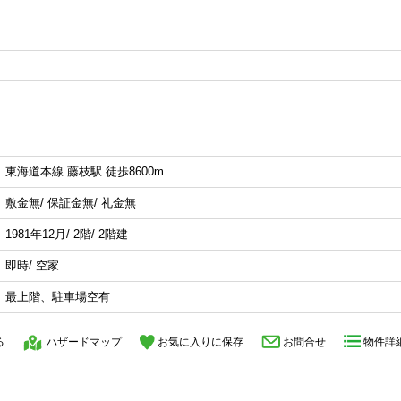
東海道本線 藤枝駅 徒歩8600m
敷金無/ 保証金無/ 礼金無
1981年12月/ 2階/ 2階建
即時/ 空家
最上階、駐車場空有
る
ハザードマップ
お気に入りに保存
お問合せ
物件詳