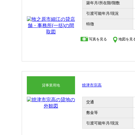
築年月/所在階/階数
引渡可能年月/現況
特徴
写真を見る
地図を見
焼津市宗高
貸事業用地
交通
敷金等
引渡可能年月/現況