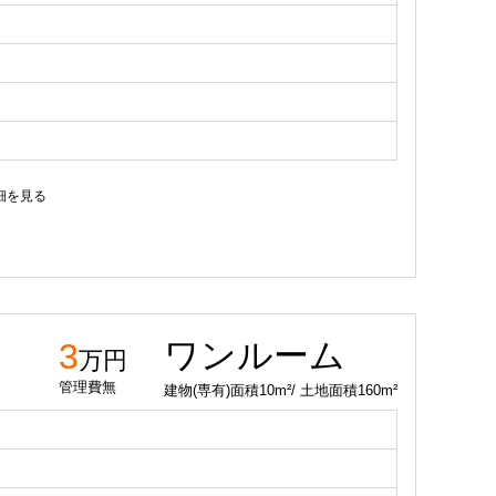
細を見る
ワンルーム
3
万円
管理費無
建物(専有)面積10m²/ 土地面積160m²