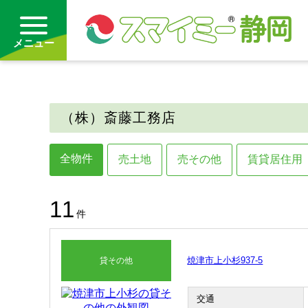
メニュー
借りる
（株）斎藤工務店
買う
全物件
売土地
売その他
賃貸居住用
お気に入り
沿線から探す(借りる)
11
件
沿線から探す(買う)
焼津市上小杉937-5
貸その他
通勤・通学時間から探す(借りる)
通勤・通学時間から探す(買う)
交通