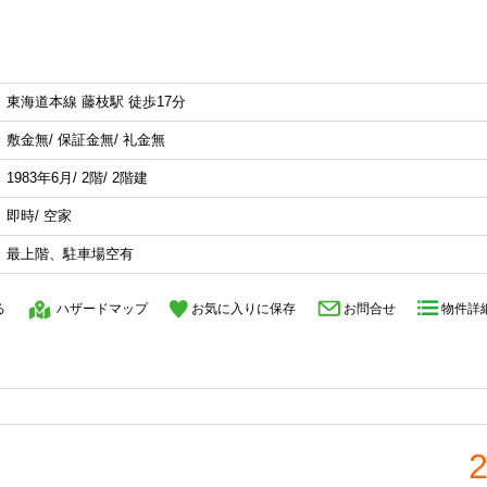
東海道本線 藤枝駅 徒歩17分
敷金無/ 保証金無/ 礼金無
1983年6月/ 2階/ 2階建
即時/ 空家
最上階、駐車場空有
る
ハザードマップ
お気に入りに保存
お問合せ
物件詳