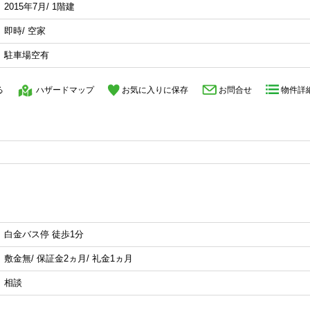
2015年7月/ 1階建
即時/ 空家
駐車場空有
る
ハザードマップ
お気に入りに保存
お問合せ
物件詳
白金バス停 徒歩1分
敷金無/ 保証金2ヵ月/ 礼金1ヵ月
相談