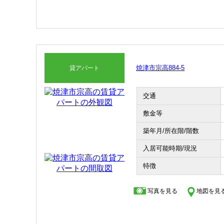
焼津市宗高884-5
貸アパート
交通
敷金等
築年月/所在階/階数
入居可能時期/現況
特徴
写真を見る
地図を見