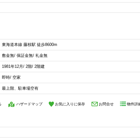
東海道本線 藤枝駅 徒歩8600m
敷金無/ 保証金無/ 礼金無
1981年12月/ 2階/ 2階建
即時/ 空家
最上階、駐車場空有
る
ハザードマップ
お気に入りに保存
お問合せ
物件詳