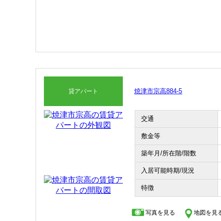
焼津市宗高884-5
貸アパート
交通
敷金等
築年月/所在階/階数
入居可能時期/現況
特徴
写真を見る
地図を見