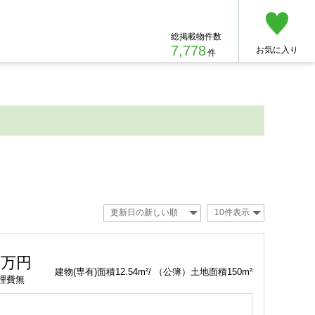
総掲載物件数
7,778
お気に入り
件
2
万円
建物(専有)面積12.54m²/ （公簿）土地面積150m²
理費無